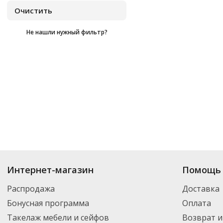
Не нашли нужный фильтр?
Купить
D'arte
по цене от
₽
до
₽
. В ассортименте интернет-магазина «
Интернет-магазин
Помощь 
нужный товар и добавить его в корзину для дальнейшего оформления за
транспортной компанией DPD. Для постоянных клиентов - скидка, мини
Распродажа
Доставка
Бонусная программа
Оплата
Такелаж мебели и сейфов
Возврат и