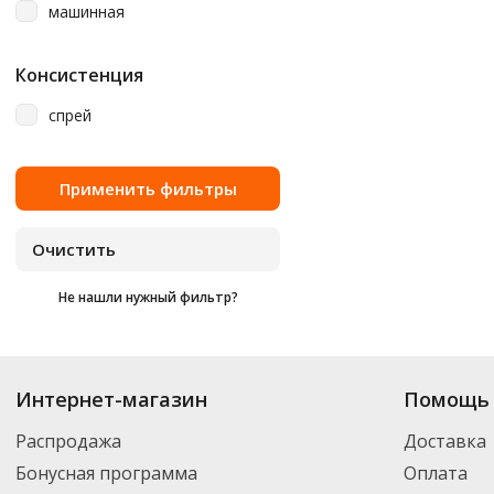
машинная
Консистенция
спрей
Не нашли нужный фильтр?
Купить
Crispi
по цене от 253
₽
до 743
₽
. В ассортименте интернет-магаз
Интернет-магазин
Помощь 
выбрать нужный товар и добавить его в корзину для дальнейшего оформ
транспортной компанией DPD. Для постоянных клиентов - скидка, мини
Распродажа
Доставка
Бонусная программа
Оплата