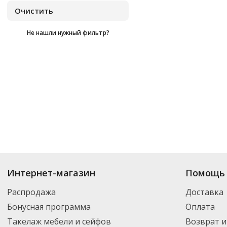
Не нашли нужный фильтр?
Купить
Cmg
по цене от
₽
до
₽
. В ассортименте интернет-магазина «О
Интернет-магазин
Помощь 
товар и добавить его в корзину для дальнейшего оформления заказа. Д
компанией DPD. Для постоянных клиентов - скидка, минимальный заказ
Распродажа
Доставка
Бонусная программа
Оплата
Такелаж мебели и сейфов
Возврат и