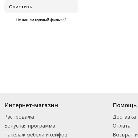
Не нашли нужный фильтр?
Купить
Classic Solution
по цене от
₽
до
₽
. В ассортименте интернет-ма
Интернет-магазин
Помощь 
выбрать нужный товар и добавить его в корзину для дальнейшего оформ
транспортной компанией DPD. Для постоянных клиентов - скидка, мини
Распродажа
Доставка
Бонусная программа
Оплата
Такелаж мебели и сейфов
Возврат и