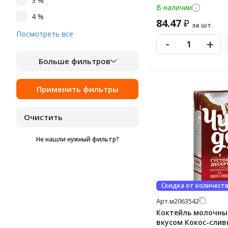
3 %
В наличии
4 %
84.47
₽
за шт.
4.2 %
Посмотреть все
-
+
Больше фильтров
Не нашли нужный фильтр?
Скидка от количест
Арт.
м2063542
Коктейль молочны
вкусом Кокос-сливк