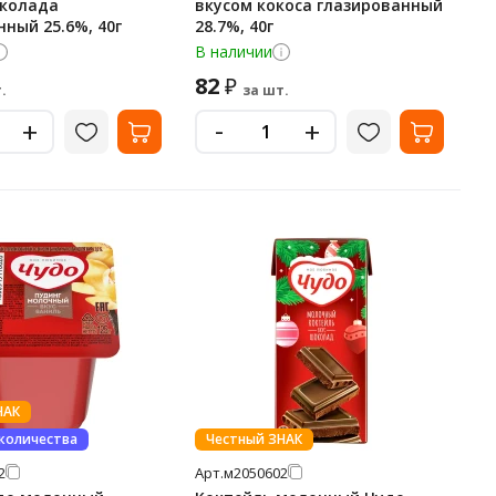
околада
вкусом кокоса глазированный
ный 25.6%, 40г
28.7%, 40г
В наличии
82
₽
.
за шт.
-
+
+
НАК
 количества
Честный ЗНАК
2
Арт.
м2050602