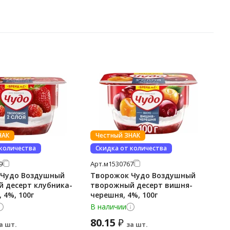
НАК
Честный ЗНАК
 количества
Скидка от количества
9
Арт.
м1530767
 Чудо Воздушный
Творожок Чудо Воздушный
 десерт клубника-
творожный десерт вишня-
 4%, 100г
черешня, 4%, 100г
В наличии
80.15
₽
а шт.
за шт.