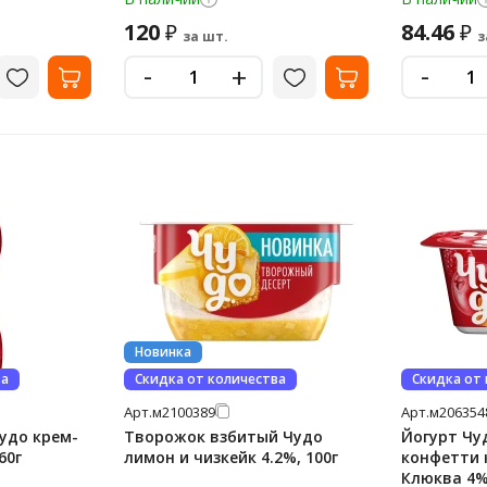
120
84.46
₽
₽
за шт.
з
-
-
+
Новинка
ва
Скидка от количества
Скидка от
Арт.
м2100389
Арт.
м206354
удо крем-
Творожок взбитый Чудо
Йогурт Чу
60г
лимон и чизкейк 4.2%, 100г
конфетти
Клюква 4%