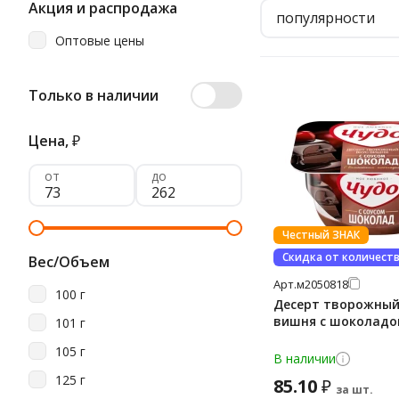
Акция и распродажа
популярности
Оптовые цены
Только в наличии
Цена,
₽
от
до
Честный ЗНАК
Скидка от количест
Вес/Объем
Арт.
м2050818
100 г
Десерт творожный
вишня с шоколадом
101 г
105 г
В наличии
125 г
85.10
₽
за шт.