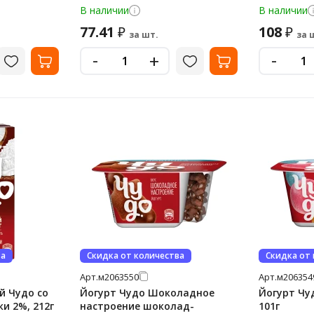
В наличии
В наличии
77.41
108
₽
₽
за шт.
за 
-
-
+
ва
Скидка от количества
Скидка от
Арт.
м2063550
Арт.
м206354
й Чудо со
Йогурт Чудо Шоколадное
Йогурт Чу
и 2%, 212г
настроение шоколад-
101г