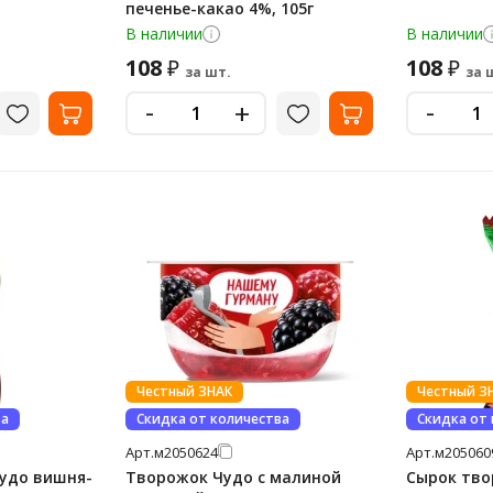
печенье-какао 4%, 105г
В наличии
В наличии
108
108
₽
₽
за шт.
за 
-
-
+
Честный ЗНАК
Честный З
ва
Скидка от количества
Скидка от
Арт.
м2050624
Арт.
м205060
Чудо вишня-
Творожок Чудо с малиной
Сырок тво