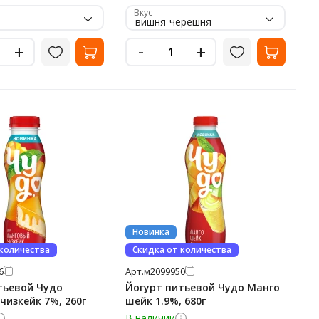
Вкус
вишня-черешня
-
+
+
Новинка
 количества
Скидка от количества
6
Арт.
м2099950
тьевой Чудо
Йогурт питьевой Чудо Манго
чизкейк 7%, 260г
шейк 1.9%, 680г
В наличии