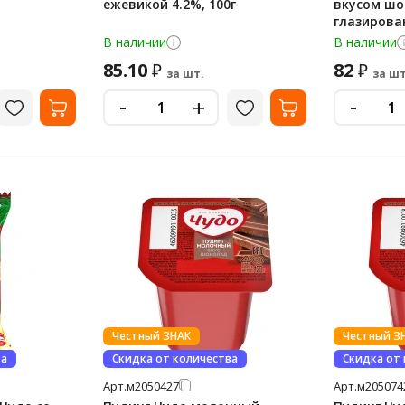
ежевикой 4.2%, 100г
вкусом ш
глазирован
В наличии
В наличии
85.10
82
₽
₽
за шт.
за шт
-
-
+
Честный ЗНАК
Честный З
ва
Скидка от количества
Скидка от
Арт.
м2050427
Арт.
м205074