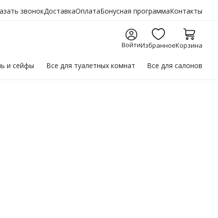
азать звонок
Доставка
Оплата
Бонусная программа
Контакты
Войти
Избранное
Корзина
ль
и сейфы
Все для
туалетных комнат
Все для
салонов