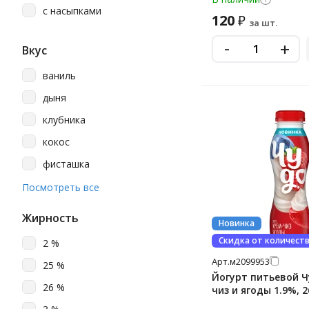
с насыпками
120
₽
за шт.
-
+
Вкус
ваниль
дыня
клубника
кокос
фисташка
шоколад
Посмотреть все
Жирность
Новинка
Скидка от количест
2 %
Арт.
м2099953
25 %
Йогурт питьевой Ч
26 %
чиз и ягоды 1.9%, 2