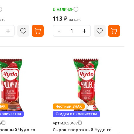
В наличии
113
₽
шт.
за шт.
-
+
+
НАК
Честный ЗНАК
 количества
Скидка от количества
9
Арт.
м2050437
рожный Чудо со
Сырок творожный Чудо со