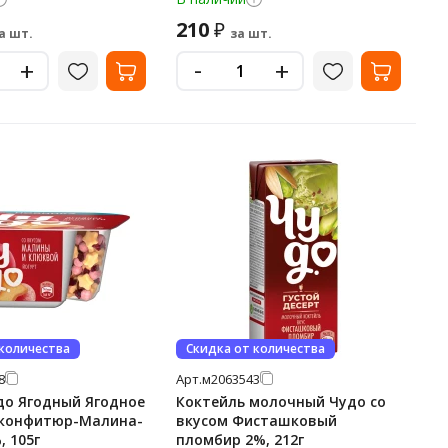
210
₽
а шт.
за шт.
-
+
+
 количества
Скидка от количества
8
Арт.
м2063543
до Ягодный Ягодное
Коктейль молочный Чудо со
 конфитюр-Малина-
вкусом Фисташковый
, 105г
пломбир 2%, 212г