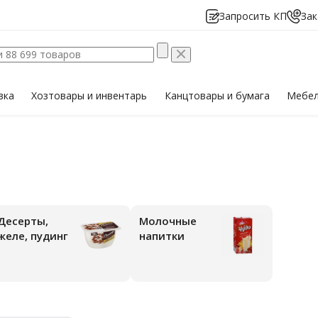
Запросить КП
Зак
вка
Хозтовары
и инвентарь
Канцтовары
и бумага
Мебе
Десерты,
Молочные
желе, пудинг
напитки