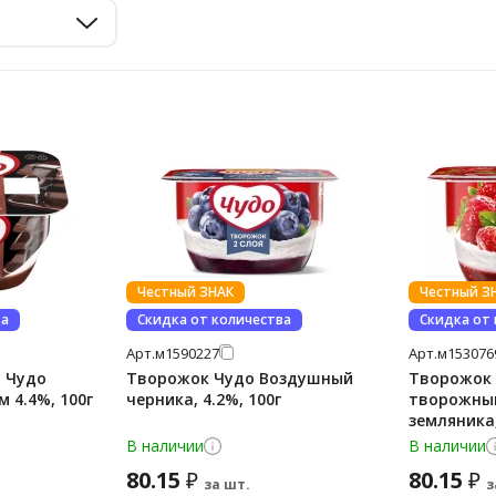
Честный ЗНАК
Честный З
ва
Скидка от количества
Скидка от
Арт.
м1590227
Арт.
м153076
 Чудо
Творожок Чудо Воздушный
Творожок
 4.4%, 100г
черника, 4.2%, 100г
творожный
земляника,
В наличии
В наличии
80.15
80.15
₽
₽
за шт.
з