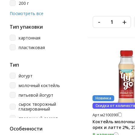
200 г
260 г
Посмотреть все
-
+
270 г
Тип упаковки
290 г
картонная
40 г
пластиковая
680 г
950 г
Тип
960 г
йогурт
молочный коктейль
питьевой йогурт
Новинка
сырок творожный
Скидка от количест
глазированный
Арт.
м2100390
творожный десерт
Коктейль молочны
орех и латте 2%, 2
Особенности
В наличии