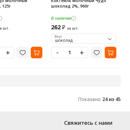
до молочный
Коктейль молочный Чудо
 125г
шоколад 2%, 960г
В наличии
262
₽
а шт.
за шт.
Вкус
шоколад
-
+
+
Показано:
24
из 45
 популярных производителей, включая новинки. Вы можете выбрать
Свяжитесь с нами
также в Москву и другие регионы России – партнерской транспортной