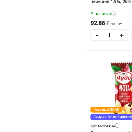
черешня 1.9%, 260г
В наличии
92.86
₽
за шт.
-
+
Честный ЗНАК
Скидка от количест
Арт.
м2050814