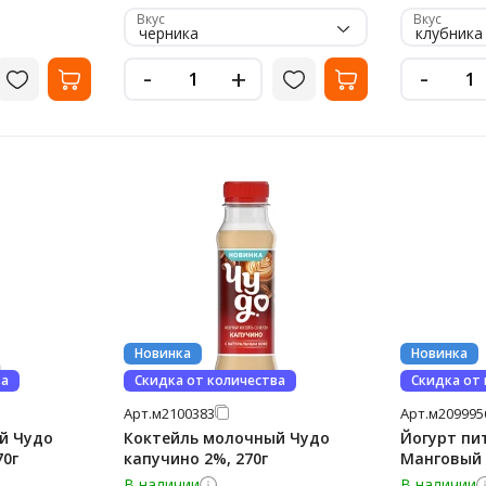
Вкус
Вкус
черника
клубника
-
-
+
Новинка
Новинка
ва
Скидка от количества
Скидка от
Арт.
м2100383
Арт.
м209995
й Чудо
Коктейль молочный Чудо
Йогурт пи
70г
капучино 2%, 270г
Манговый 
В наличии
В наличии