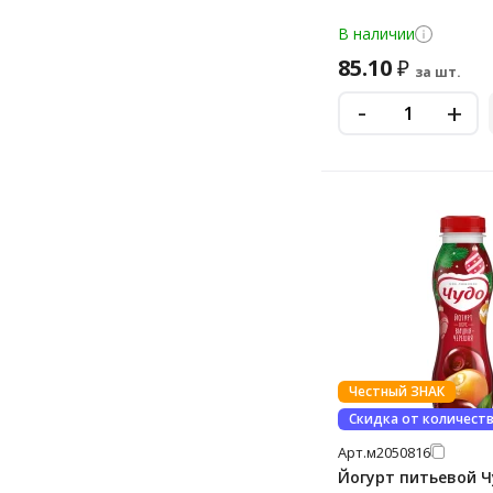
В наличии
85.10
₽
за шт.
-
+
Честный ЗНАК
Скидка от количест
Арт.
м2050816
Йогурт питьевой 