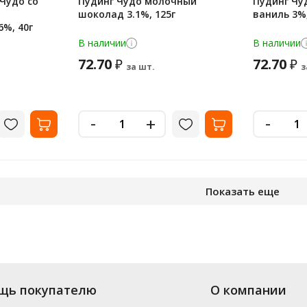
Чудо со
Пудинг Чудо молочный
Пудинг Чу
шоколад 3.1%, 125г
ваниль 3%,
6%, 40г
В наличии
В наличии
72.70
72.70
₽
₽
за шт.
з
-
-
+
Показать еще
агазина «Офисная Служба» большой выбор: в наличии более 45 видов от
щь покупателю
О компании
 заказа. Доставим по Санкт-Петербургу (от 3000 рублей - бесплатно), а 