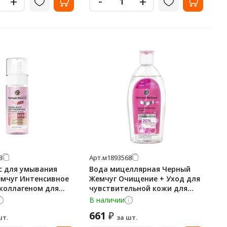
-
+
+
3
Арт.
м1893568
с для умывания
Вода мицеллярная Черный
мчуг Интенсивное
Жемчуг Очищение + Уход для
 коллагеном для
чувствительной кожи для
увствительной кожи,
лица, век и губ, 750мл
В наличии
661
₽
шт.
за шт.