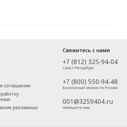
идов от популярных производителей, включая новинки. Вы можете
Свяжитесь с нами
тно), а также в Москву и другие регионы России – партнерской
+7 (812) 325-94-04
Санкт-Петербург
+7 (800) 550-94-48
е соглашение
Бесплатный звонок по России
бработку
нных
001@3259404.ru
учение рекламных
Напишите нам