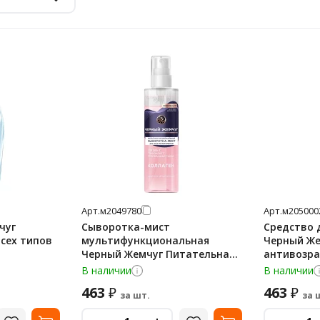
Арт.
м2049780
Арт.
м205000
чуг
Сыворотка-мист
Средство 
сех типов
мультифункциональная
Черный Же
Черный Жемчуг Питательная
антивозра
с коллагеном, 115мл
170мл
В наличии
В наличии
463
463
₽
₽
за шт.
за 