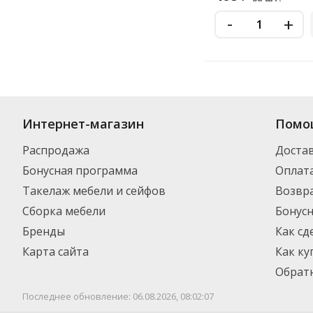
-
+
Купить
Черный Жемчуг
по цене от 337
₽
до 727
₽
. В ассортименте и
Интернет-магазин
Помо
выбрать нужный товар и добавить его в корзину для дальнейшего оф
транспортной компанией DPD. Для постоянных клиентов - скидка, м
Распродажа
Доста
Бонусная программа
Оплат
Такелаж мебели и сейфов
Возвра
Сборка мебели
Бонус
Бренды
Как сд
Карта сайта
Как ку
Обратн
Последнее обновление: 06.08.2026, 08:02:07