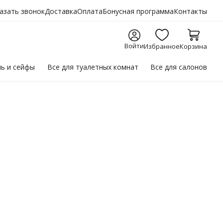
азать звонок
Доставка
Оплата
Бонусная программа
Контакты
Войти
Избранное
Корзина
ль
и сейфы
Все для
туалетных комнат
Все для
салонов