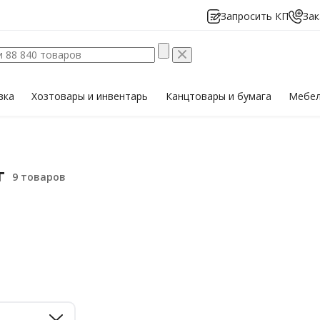
Запросить КП
Зак
вка
Хозтовары
и инвентарь
Канцтовары
и бумага
Мебе
г