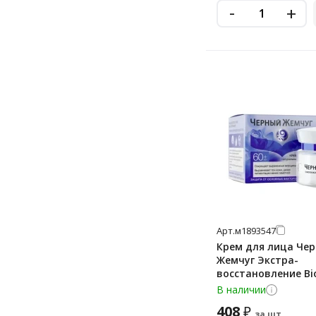
-
+
Арт.
м1893547
Крем для лица Че
Жемчуг Экстра-
восстановление Bi
программа 60+ дне
В наличии
408
₽
за шт.