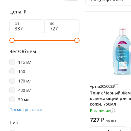
Цена,
₽
от
до
Вес/Объем
115 мл
150
170 мл
Арт.
м2050032
430 мл
Тоник Черный Жем
освежающий для в
50 мл
кожи, 750мл
750 мл
Посмотреть все
В наличии
727
₽
за шт.
Тип