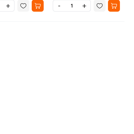
-
+
+