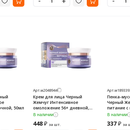
-
-
+
Арт.
м2048944
Арт.
м189339
рный
Крем для лица Черный
Пенка-мус
ое
Жемчуг Интенсивное
Черный Же
очной, 50мл
омоложение 56+ дневной,
питание с
50мл
сухой и ч
В наличии
В наличии
150мл
448
337
₽
₽
за шт.
за 