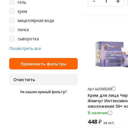
-
+
гель
крем
мицеллярная вода
пенка
сыворотка
тоник
Посмотреть все
Арт.
м2049269
Не нашли нужный фильтр?
Крем для лица Че
Жемчуг Интенсивн
омоложение 56+ н
В наличии
448
₽
за шт.