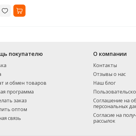
нтернет-магазина «Офисная Служба» большой выбор: в наличии более 9 в
щь покупателю
О компании
ормления заказа. Доставим по Санкт-Петербургу (от 3000 рублей - беспла
инимальный заказ 1500 руб.
вка
Контакты
а
Отзывы о нас
т и обмен товаров
Наш блог
ная программа
Пользовательско
елать заказ
Соглашение на о
персональных да
пить оптом
Согласие на пол
ая связь
рассылок