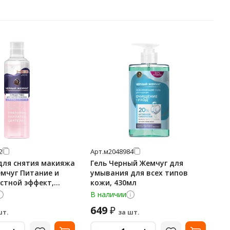
2
Арт.
м2048984
для снятия макияжа
Гель Черный Жемчуг для
мчуг Питание и
умывания для всех типов
стной эффект,
кожи, 430мл
В наличии
649
₽
шт.
за шт.