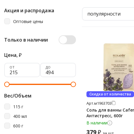
Акция и распродажа
популярности
Оптовые цены
Только в наличии
Цена,
₽
от
до
Скидка от количества
Вес/Объем
Арт.
м1963703
115 г
Соль для ванны Cafe
Антистресс, 600г
400 мл
В наличии
600 г
379
₽
за шт.