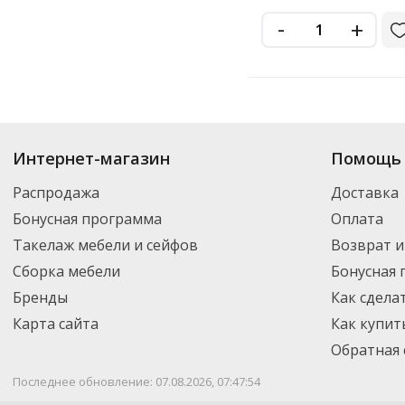
-
+
Купить
Cafemimi
по цене от 215
₽
до 494
₽
. В ассортименте интернет-м
Интернет-магазин
Помощь 
выбрать нужный товар и добавить его в корзину для дальнейшего оформ
транспортной компанией DPD. Для постоянных клиентов - скидка, мини
Распродажа
Доставка
Бонусная программа
Оплата
Такелаж мебели и сейфов
Возврат и
Сборка мебели
Бонусная
Бренды
Как сдела
Карта сайта
Как купит
Обратная 
Последнее обновление: 07.08.2026, 07:47:54