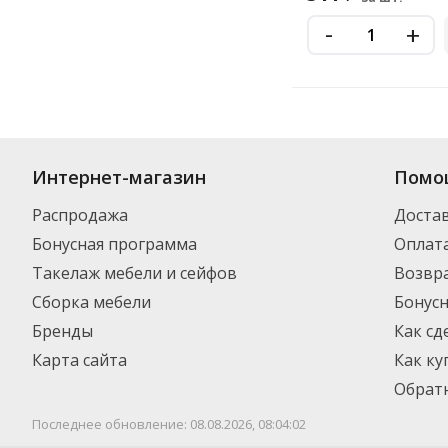
-
+
Купить
Cablexpert
по цене от 120
₽
до 2 514
₽
. В ассортименте интер
Интернет-магазин
Помо
выбрать нужный товар и добавить его в корзину для дальнейшего оф
транспортной компанией DPD. Для постоянных клиентов - скидка, м
Распродажа
Доста
Бонусная программа
Оплат
Такелаж мебели и сейфов
Возвра
Сборка мебели
Бонус
Бренды
Как сд
Карта сайта
Как ку
Обратн
Последнее обновление: 08.08.2026, 08:04:02