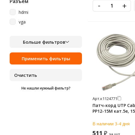
Разъем
-
+
hdmi
vga
Больше фильтров
Не нашли нужный фильтр?
Арт.
к1124771
Патч-корд UTP Cab
PP12-15M кат.5e, 1
В наличии 3-4 дня
511
₽
за шт.