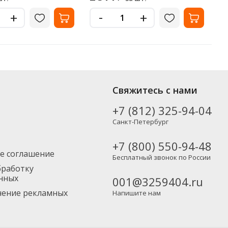
-
+
+
ов от популярных производителей, включая новинки. Вы можете
Свяжитесь с нами
тно), а также в Москву и другие регионы России – партнерской
+7 (812) 325-94-04
Санкт-Петербург
+7 (800) 550-94-48
е соглашение
Бесплатный звонок по России
бработку
нных
001@3259404.ru
учение рекламных
Напишите нам