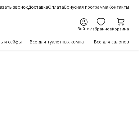
азать звонок
Доставка
Оплата
Бонусная программа
Контакты
Войти
Избранное
Корзина
ль
и сейфы
Все для
туалетных комнат
Все для
салонов