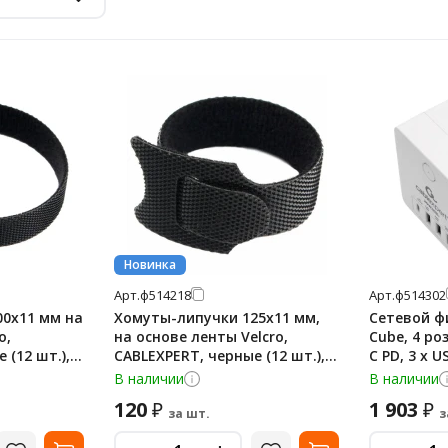
Новинка
Арт.
ф514218
Арт.
ф514302
00x11 мм на
Хомуты-липучки 125x11 мм,
Сетевой ф
o,
на основе ленты Velcro,
Cube, 4 роз
 (12 шт.),
CABLEXPERT, черные (12 шт.),
C PD, 3 х U
VT-125x11BK
СU3-W, CU
В наличии
В наличии
120
1 903
₽
₽
за шт.
з