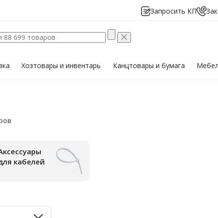
Запросить КП
Зак
вка
Хозтовары
и инвентарь
Канцтовары
и бумага
Мебе
Аксессуары
для кабелей