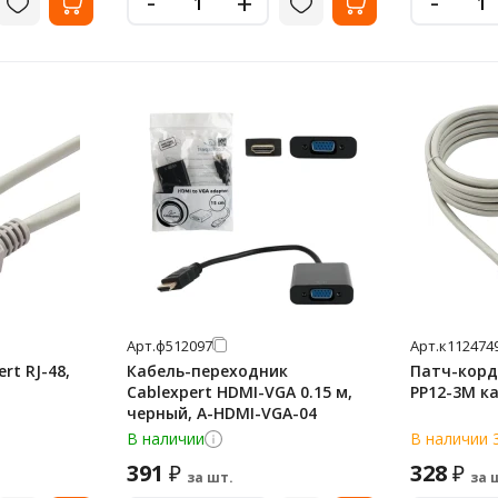
-
-
+
Арт.
ф512097
Арт.
к112474
rt RJ-48,
Кабель-переходник
Патч-корд
Cablexpert HDMI-VGA 0.15 м,
PP12-3M ка
черный, A-HDMI-VGA-04
В наличии
В наличии 
391
328
₽
₽
за шт.
за 