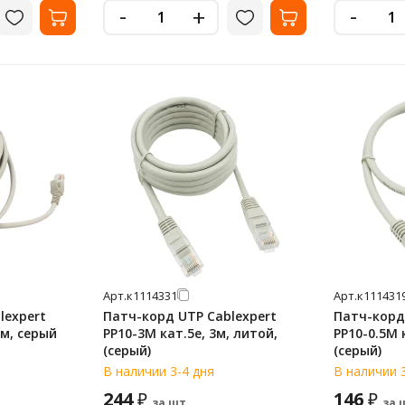
-
-
+
Арт.
к1114331
Арт.
к111431
lexpert
Патч-корд UTP Cablexpert
Патч-корд
5м, серый
PP10-3M кат.5e, 3м, литой,
PP10-0.5M 
(серый)
(серый)
В наличии 3-4 дня
В наличии 
244
146
₽
₽
за шт.
за 