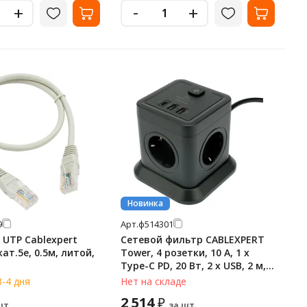
-
+
+
Новинка
9
Арт.
ф514301
 UTP Cablexpert
Сетевой фильтр CABLEXPERT
кат.5e, 0.5м, литой,
Tower, 4 розетки, 10 А, 1 x
Type-C PD, 20 Вт, 2 х USB, 2 м,
черный, TWR-4-CU2-B-2
3-4 дня
Нет на складе
2 514
₽
шт.
за шт.