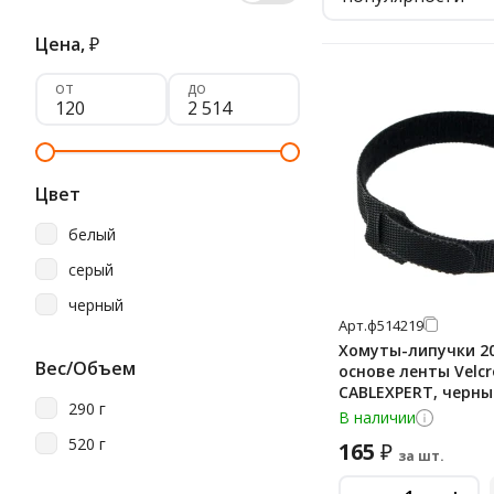
Цена,
₽
от
до
Цвет
белый
серый
черный
Арт.
ф514219
Хомуты-липучки 2
Вес/Объем
основе ленты Velcr
CABLEXPERT, черные
290 г
VT-200x11BK
В наличии
520 г
165
₽
за шт.