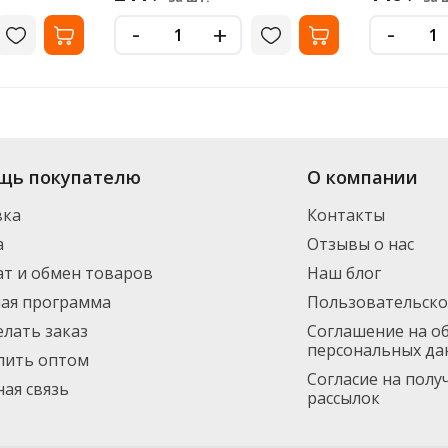
-
-
+
нет-магазина «Офисная Служба» большой выбор: в наличии более 12 вид
щь покупателю
О компании
ормления заказа. Доставим по Санкт-Петербургу (от 3000 рублей - беспла
инимальный заказ 1500 руб.
вка
Контакты
а
Отзывы о нас
т и обмен товаров
Наш блог
ная программа
Пользовательско
елать заказ
Соглашение на о
персональных да
пить оптом
Согласие на пол
ая связь
рассылок