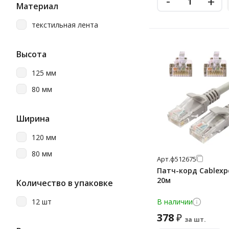
-
+
Материал
текстильная лента
Высота
125 мм
80 мм
Ширина
120 мм
80 мм
Арт.
ф512675
Патч-корд Cablexpe
20м
Количество в упаковке
12 шт
В наличии
378
₽
за шт.