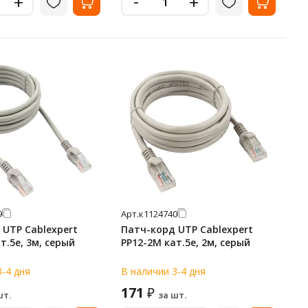
-
+
+
9
Арт.
к1124740
 UTP Cablexpert
Патч-корд UTP Cablexpert
т.5e, 3м, серый
PP12-2M кат.5e, 2м, серый
3-4 дня
В наличии 3-4 дня
171
₽
шт.
за шт.