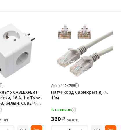
Арт.
к1124768
ильтр CABLEXPERT
Патч-корд Cablexpert RJ-4,
етки, 16 А, 1 x Type-
10м
SB, белый, CUBE-4-
BE-4-CU3-W
В наличии
360
₽
а шт.
за шт.