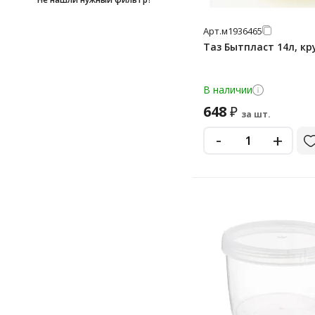
Арт.
м1936465
Таз Бытпласт 14л, кр
В наличии
648
₽
за шт.
-
+