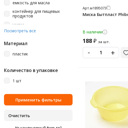
емкость для масла
Арт.
м1895073
контейнер для пищевых
Миска Бытпласт Phibo
продуктов
миски
Посмотреть все
В наличии
сушилка для посуды
188
₽
за шт.
таз
Материал
-
+
ящик
пластик
Количество в упаковке
1 шт
Не нашли нужный фильтр?