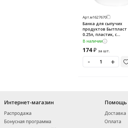
Арт.
м1627670
Банка для сыпучих
продуктов Бытпласт
0.25л, пластик, с
закручивающейся к
В наличии
174
₽
за шт.
-
+
Купить
Бытпласт
по цене от 130
₽
до 928
₽
. В ассортименте интернет-м
Интернет-магазин
Помощь 
выбрать нужный товар и добавить его в корзину для дальнейшего оформ
транспортной компанией DPD. Для постоянных клиентов - скидка, мини
Распродажа
Доставка
Бонусная программа
Оплата