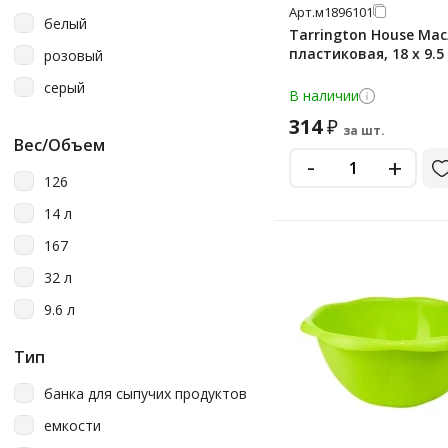
Арт.
м1896101
белый
Tarrington House Ма
пластиковая, 18 х 9.5 
розовый
серый
В наличии
314
₽
за шт.
Вес/Объем
-
+
126
14 л
167
32 л
9.6 л
Тип
банка для сыпучих продуктов
емкости