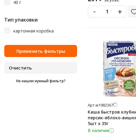
за упак.
40 г
-
+
Тип упаковки
картонная коробка
Не нашли нужный фильтр?
Арт.
м1982367
Каша Быстров клубн
персик-яблоко-вишня
5шт x 35г
В наличии