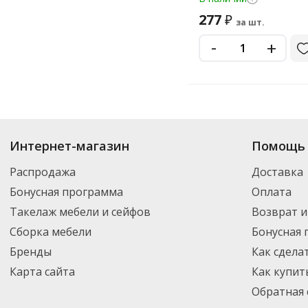
277
₽
за шт.
-
+
Купить
Быстров
по цене от 38.60
₽
до 291
₽
. В ассортименте интернет-
Интернет-магазин
Помощь 
выбрать нужный товар и добавить его в корзину для дальнейшего оформ
транспортной компанией DPD. Для постоянных клиентов - скидка, мини
Распродажа
Доставка
Бонусная программа
Оплата
Такелаж мебели и сейфов
Возврат и
Сборка мебели
Бонусная
Бренды
Как сдела
Карта сайта
Как купит
Обратная 