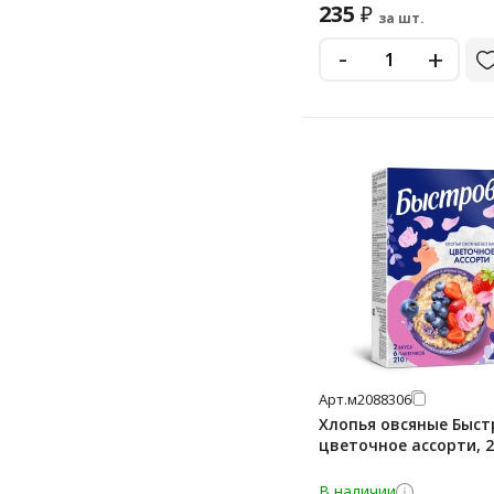
235
₽
за шт.
-
+
Арт.
м2088306
Хлопья овсяные Быст
цветочное ассорти, 2
В наличии