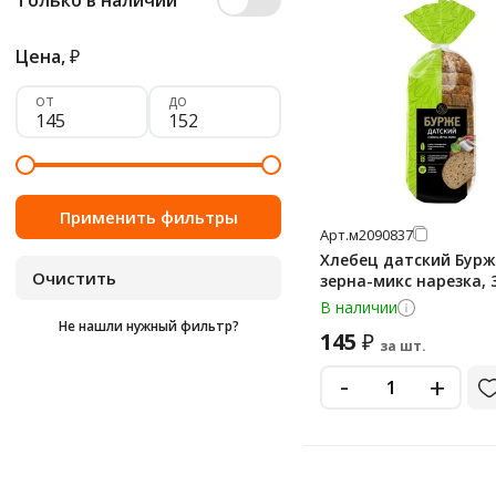
Только в наличии
Цена,
₽
от
до
Арт.
м2090837
Хлебец датский Бурж
зерна-микс нарезка, 
В наличии
Не нашли нужный фильтр?
145
₽
за шт.
-
+