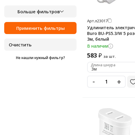
Больше фильтров
Арт.
л23017
Удлинитель электри
Buro BU-PS5.3/W 5 роз
3м, белый
В наличии
583
₽
за шт.
Не нашли нужный фильтр?
Длина шнура
3м
-
+