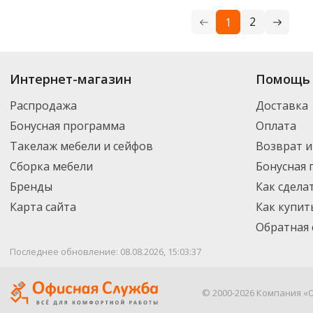
2
1
Купить
Buro
по цене от 69.70
₽
до 3 278
₽
. В ассортименте интернет-ма
Интернет-магазин
Помощь 
выбрать нужный товар и добавить его в корзину для дальнейшего оформ
транспортной компанией DPD. Для постоянных клиентов - скидка, мини
Распродажа
Доставка
Бонусная программа
Оплата
Такелаж мебели и сейфов
Возврат и
Сборка мебели
Бонусная
Бренды
Как сдела
Карта сайта
Как купит
Обратная 
Последнее обновление: 08.08.2026, 15:03:37
© 2000-2026 Компания «