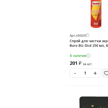
Арт.
л30325
Спрей для чистки эк
Buro BU-Slcd 250 мл, 
В наличии
201
₽
за шт.
-
+