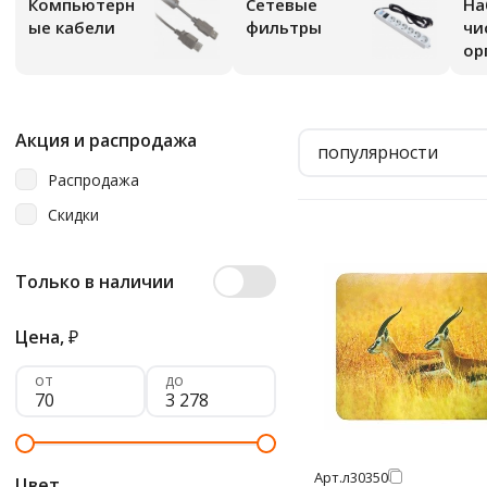
Компьютерн
Сетевые
На
ые кабели
фильтры
чи
ор
Акция и распродажа
популярности
Распродажа
Скидки
Только в наличии
Цена,
₽
от
до
Арт.
л30350
Цвет