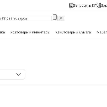
Запросить КП
Зак
вка
Хозтовары
и инвентарь
Канцтовары
и бумага
Мебе