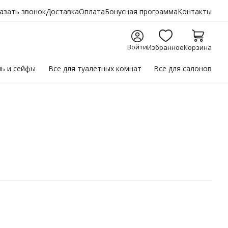
азать звонок
Доставка
Оплата
Бонусная программа
Контакты
Войти
Избранное
Корзина
ль
и сейфы
Все для
туалетных комнат
Все для
салонов