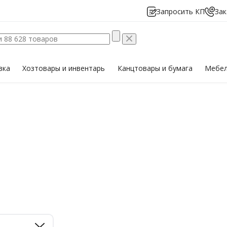
Запросить КП
Зак
вка
Хозтовары
и инвентарь
Канцтовары
и бумага
Мебе