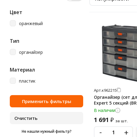
Цвет
оранжевый
Тип
органайзер
Материал
пластик
Арт.
к962215
Органайзер (сет д
Expert 5 секций (BR
В наличии
1 691
₽
за шт.
-
+
Не нашли нужный фильтр?