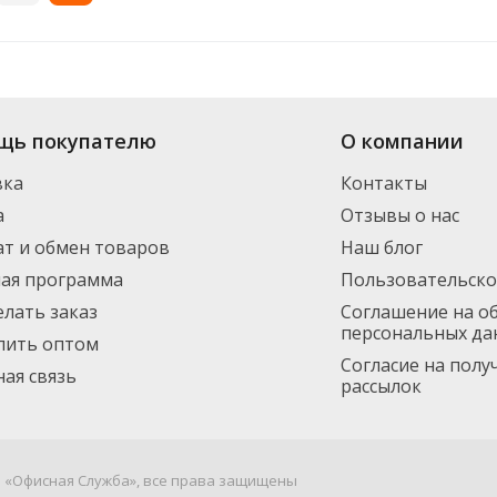
ет-магазина «Офисная Служба» большой выбор: в наличии более 1 видов 
щь покупателю
О компании
ормления заказа. Доставим по Санкт-Петербургу (от 3000 рублей - беспла
инимальный заказ 1500 руб.
вка
Контакты
а
Отзывы о нас
т и обмен товаров
Наш блог
ная программа
Пользовательско
елать заказ
Соглашение на о
персональных да
пить оптом
Согласие на пол
ая связь
рассылок
я «Офисная Служба», все права защищены