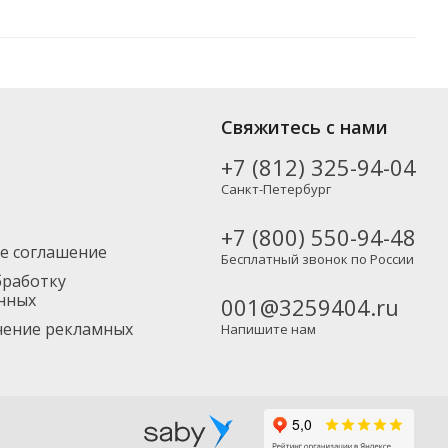
от популярных производителей, включая новинки. Вы можете
Свяжитесь с нами
тно), а также в Москву и другие регионы России – партнерской
+7 (812) 325-94-04
Санкт-Петербург
+7 (800) 550-94-48
е соглашение
Бесплатный звонок по России
бработку
нных
001@3259404.ru
учение рекламных
Напишите нам