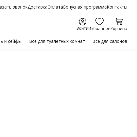
азать звонок
Доставка
Оплата
Бонусная программа
Контакты
Войти
Избранное
Корзина
ль
и сейфы
Все для
туалетных комнат
Все для
салонов