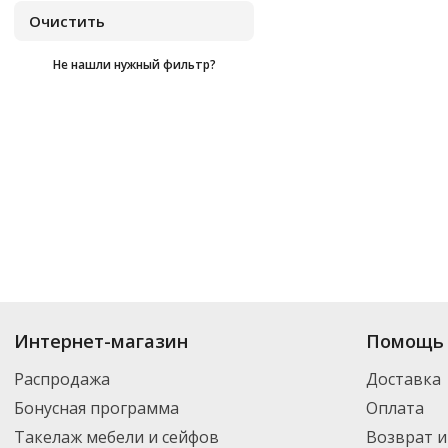
Не нашли нужный фильтр?
Купить
Blend-A-Med
по цене от
₽
до
₽
. В ассортименте интернет-мага
Интернет-магазин
Помощь 
нужный товар и добавить его в корзину для дальнейшего оформления за
транспортной компанией DPD. Для постоянных клиентов - скидка, мини
Распродажа
Доставка
Бонусная программа
Оплата
Такелаж мебели и сейфов
Возврат и