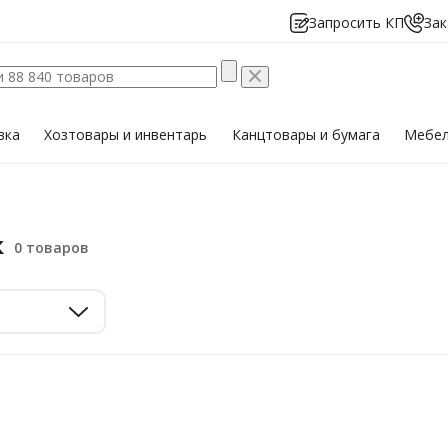
Запросить КП
Зак
вка
Хозтовары
и инвентарь
Канцтовары
и бумага
Мебе
к