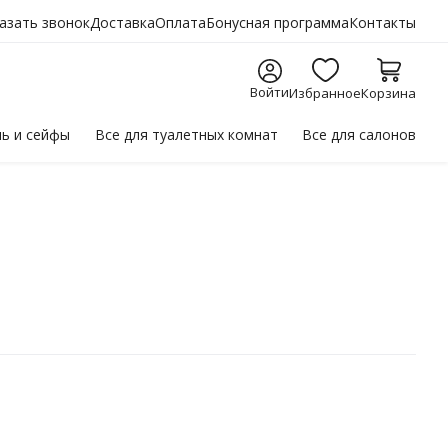
азать звонок
Доставка
Оплата
Бонусная программа
Контакты
Войти
Избранное
Корзина
ль
и сейфы
Все для
туалетных комнат
Все для
салонов