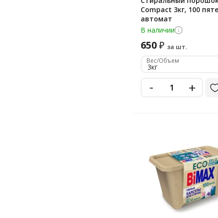
Стиральный порошок
Compact 3кг, 100 пяте
автомат
В наличии
650
₽
за шт.
Вес/Объем
3кг
-
+