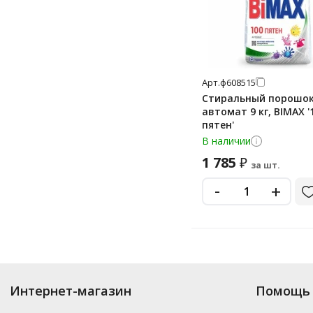
Арт.
ф608515
Стиральный порошок
автомат 9 кг, BIMAX '
пятен'
В наличии
1 785
₽
за шт.
-
+
Купить
Bimax
по цене от 136
₽
до 1 785
₽
. В ассортименте интернет-маг
Интернет-магазин
Помощь 
выбрать нужный товар и добавить его в корзину для дальнейшего оформ