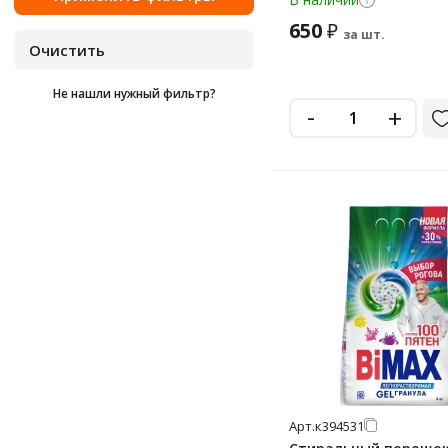
650
₽
за шт.
Не нашли нужный фильтр?
-
+
Арт.
к394531