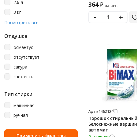
2.6 л
364
₽
за шт.
3 кг
-
+
400 г
Посмотреть все
6 кг
Отдушка
9 кг
османтус
900 мл
отсутствует
сакура
свежесть
Тип стирки
машинная
Арт.
к1462124
ручная
Порошок стиральный
Белоснежные вершин
автомат
В наличии