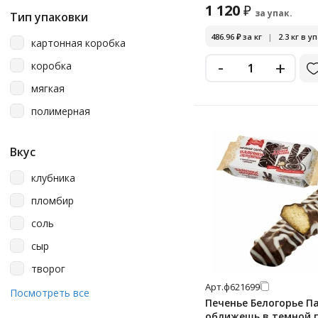
1 120
₽
за упак.
Тип упаковки
486.96
₽
за кг
|
2.3 кг в уп
картонная коробка
-
+
коробка
мягкая
полимерная
Вкус
клубника
пломбир
соль
сыр
творог
Арт.
ф621699
шоколад
Посмотреть все
Печенье Белогорье П
оближешь в темной 