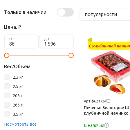
Только в наличии
популярности
Цена,
₽
от
до
Вес/Объем
2.3 кг
2.5 кг
205 г
Арт.
ф621724
265 г
Печенье Белогорье Ш
клубничной начинко, 
3.5 кг
550 г
Посмотреть все
В наличии