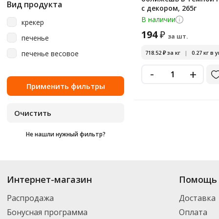
Вид продукта
с декором, 265г
В наличии
крекер
194
₽
за шт.
печенье
печенье весовое
718.52
₽
за кг
|
0.27 кг в 
-
+
Не нашли нужный фильтр?
Купить
Белогорье
по цене от 85.91
₽
до 1 596
₽
. В ассортименте интерн
Интернет-магазин
Помощь 
можете выбрать нужный товар и добавить его в корзину для дальнейшег
партнерской транспортной компанией DPD. Для постоянных клиентов -
Распродажа
Доставка
Бонусная программа
Оплата