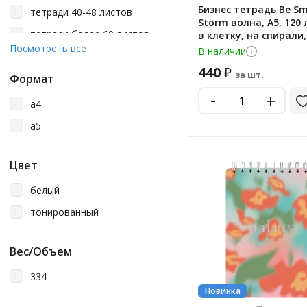
Бизнес тетрадь Be S
тетради 40-48 листов
Storm волна, А5, 120 
тетради более 60 листов
в клетку, на спирали
Посмотреть все
В наличии
тетради формата а4
440
₽
за шт.
Формат
-
+
a4
a5
Цвет
белый
тонированный
Вес/Объем
334
Новинка