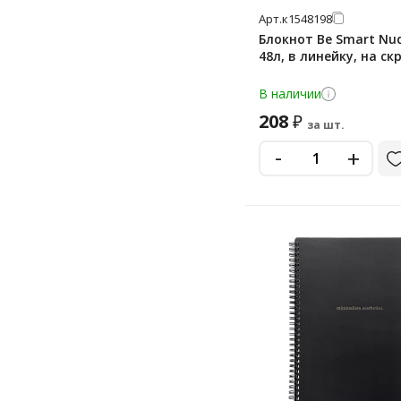
Арт.
к1548198
Блокнот Be Smart Nud
48л, в линейку, на ск
В наличии
208
₽
за шт.
-
+