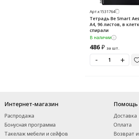
Арт.
к1531764
Тетрадь Be Smart Aes
А4, 96 листов, в клетк
спирали
В наличии
486
₽
за шт.
-
+
Купить
Be Smart
по цене от 197
₽
до 704
₽
. В ассортименте интернет-ма
Интернет-магазин
Помощь 
выбрать нужный товар и добавить его в корзину для дальнейшего оформ
транспортной компанией DPD. Для постоянных клиентов - скидка, мини
Распродажа
Доставка
Бонусная программа
Оплата
Такелаж мебели и сейфов
Возврат и