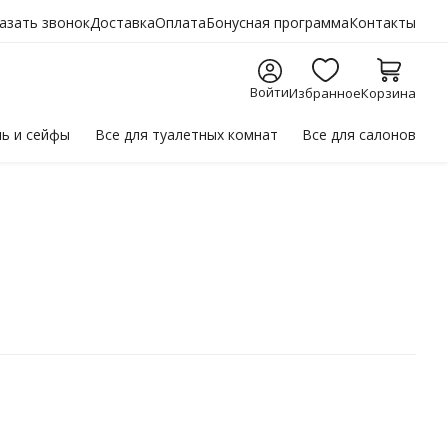
азать звонок
Доставка
Оплата
Бонусная программа
Контакты
Войти
Избранное
Корзина
ль
и сейфы
Все для
туалетных комнат
Все для
салонов