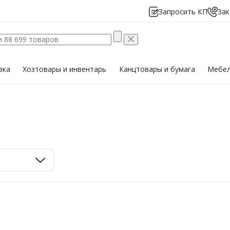
Запросить КП
Зак
вка
Хозтовары
и инвентарь
Канцтовары
и бумага
Мебе