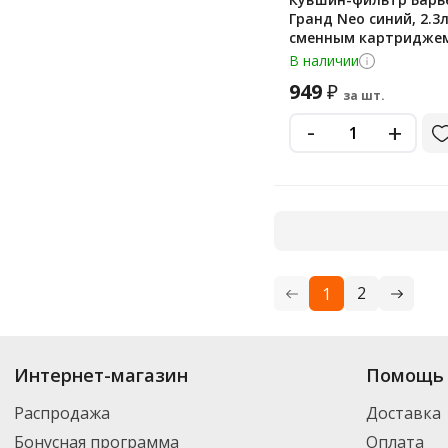
Гранд Neo синий, 2.3л
сменным картридже
В наличии
949
₽
за шт.
-
+
2
1
Купить
Барьер
по цене от 374
₽
до 6 048
₽
. В ассортименте интернет-м
Интернет-магазин
Помощь 
выбрать нужный товар и добавить его в корзину для дальнейшего оформ
транспортной компанией DPD. Для постоянных клиентов - скидка, мини
Распродажа
Доставка
Бонусная программа
Оплата