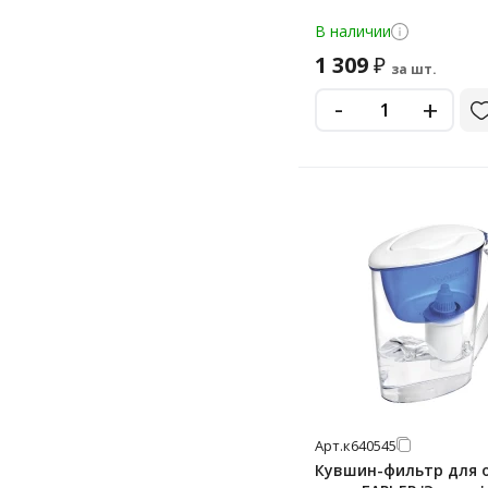
В наличии
1 309
₽
за шт.
-
+
Арт.
к640545
Кувшин-фильтр для 