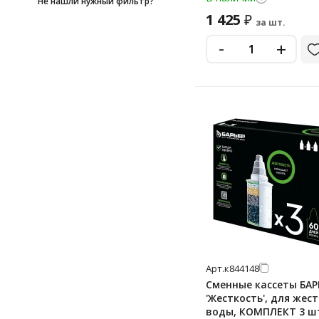
Не нашли нужный фильтр?
1 425
₽
за шт.
-
+
Арт.
к844148
Сменные кассеты БАР
'Жесткость', для жес
воды, КОМПЛЕКТ 3 шт