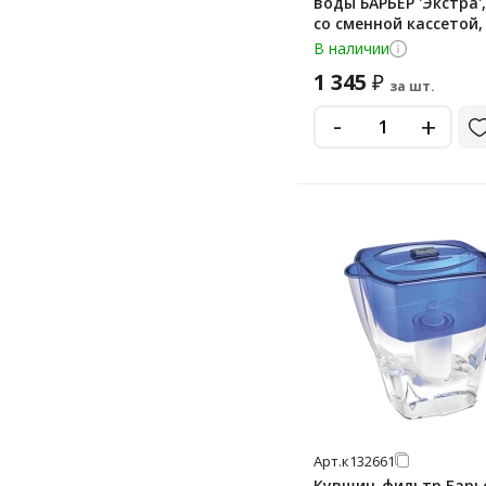
воды БАРЬЕР 'Экстра', 
со сменной кассетой,
В091Р45
В наличии
1 345
₽
за шт.
-
+
Арт.
к132661
Кувшин-фильтр Барь