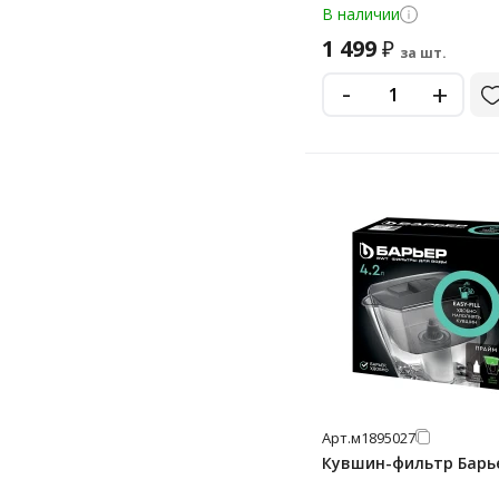
ресурс 3х350 литров,
В наличии
1 499
₽
за шт.
-
+
Арт.
м1895027
Кувшин-фильтр Барье