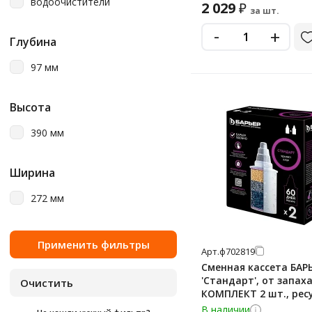
водоочистители
2 029
₽
за шт.
-
+
Глубина
97 мм
Высота
390 мм
Ширина
272 мм
Арт.
ф702819
Сменная кассета БАР
'Стандарт', от запаха
КОМПЛЕКТ 2 шт., рес
2x350 л, К042Р20
В наличии