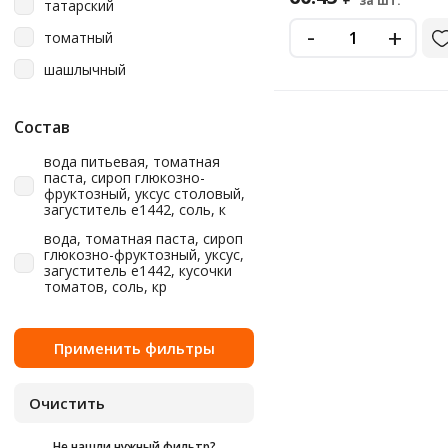
за шт.
татарский
-
+
томатный
шашлычный
Состав
вода питьевая, томатная
паста, сироп глюкозно-
фруктозный, уксус столовый,
загуститель e1442, соль, к
вода, томатная паста, сироп
глюкозно-фруктозный, уксус,
загуститель е1442, кусочки
томатов, соль, кр
Не нашли нужный фильтр?