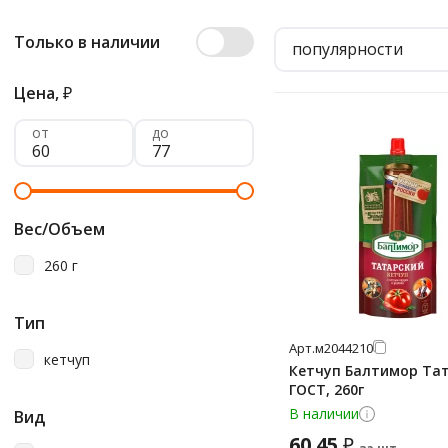
Только в наличии
популярности
Цена,
₽
от
до
Вес/Объем
260 г
Тип
Арт.
м2044210
кетчуп
Кетчуп Балтимор Та
ГОСТ, 260г
В наличии
Вид
60.45
₽