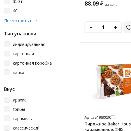
350 г
88.09
₽
за шт.
40 г
80 г
Посмотреть все
-
+
Тип упаковки
индивидуальная
картонная
картонная коробка
пачка
Вкус
арахис
грибы
Арт.
ав1980030
карамель
Пирожное Baker Hous
классический
карамельное, 240г