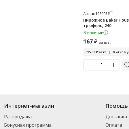
Арт.
ав1980031
Пирожное Baker Hous
трюфель, 240г
В наличии
167
₽
за шт.
695.83
₽
за кг
|
0.24 кг в 
-
+
Купить
Baker House
по цене от 43.36
₽
до 350
₽
. В ассортименте интерн
Интернет-магазин
Помощь 
можете выбрать нужный товар и добавить его в корзину для дальнейшег
партнерской транспортной компанией DPD. Для постоянных клиентов -
Распродажа
Доставка
Бонусная программа
Оплата