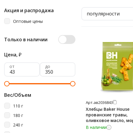
Акция и распродажа
популярности
Оптовые цены
Только в наличии
Цена,
₽
от
до
Вес/Объем
Арт.
ав2036843
110 г
Хлебцы Baker House
прованские травы,
180 г
оливковое масло, мо
240 г
соль, 110г
В наличии