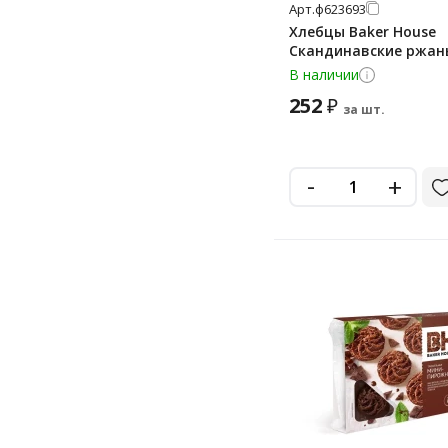
Арт.
ф623693
Хлебцы Baker House
Скандинавские ржаны
В наличии
252
₽
за шт.
-
+