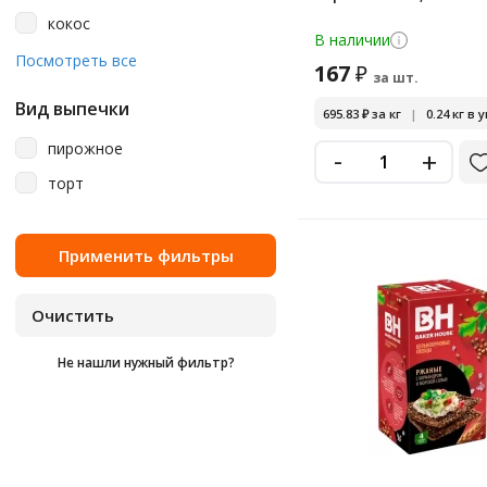
кокос
В наличии
лук
Посмотреть все
167
₽
за шт.
мед
Вид выпечки
695.83
₽
за кг
|
0.24 кг в 
пряности
пирожное
-
+
семена
торт
семена подсолнечника
соль
травы
трюфель
тыква
Не нашли нужный фильтр?