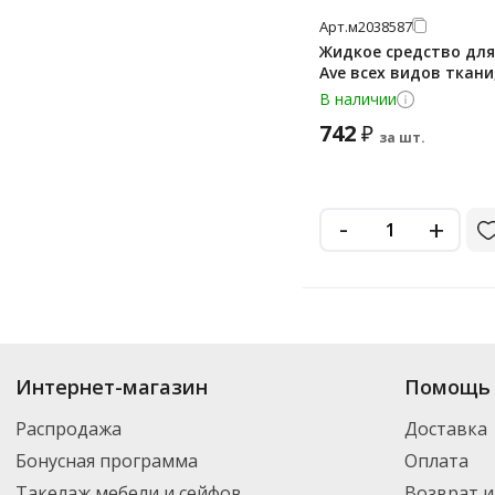
Арт.
м2038587
Жидкое средство для
Ave всех видов ткани,
В наличии
742
₽
за шт.
-
+
Купить
Ave
по цене от 386
₽
до 1 393
₽
. В ассортименте интернет-магаз
Интернет-магазин
Помощь 
выбрать нужный товар и добавить его в корзину для дальнейшего оформ
транспортной компанией DPD. Для постоянных клиентов - скидка, мини
Распродажа
Доставка
Бонусная программа
Оплата
Такелаж мебели и сейфов
Возврат и