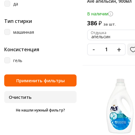
Ave апельсин, 900мл
да
В наличии
Тип стирки
386
₽
за шт.
машинная
Отдушка
апельсин
-
+
Консистенция
гель
Не нашли нужный фильтр?