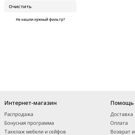
Не нашли нужный фильтр?
Купить
Атберг98
по цене от
₽
до
₽
. В ассортименте интернет-магазин
Интернет-магазин
Помощь 
нужный товар и добавить его в корзину для дальнейшего оформления за
транспортной компанией DPD. Для постоянных клиентов - скидка, мини
Распродажа
Доставка
Бонусная программа
Оплата
Такелаж мебели и сейфов
Возврат и