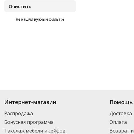
Не нашли нужный фильтр?
Купить
Astkanz
по цене от
₽
до
₽
. В ассортименте интернет-магазина 
Интернет-магазин
Помощь 
нужный товар и добавить его в корзину для дальнейшего оформления за
транспортной компанией DPD. Для постоянных клиентов - скидка, мини
Распродажа
Доставка
Бонусная программа
Оплата
Такелаж мебели и сейфов
Возврат и