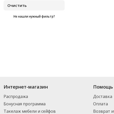
Не нашли нужный фильтр?
Купить
Asbach
по цене от
₽
до
₽
. В ассортименте интернет-магазина 
Интернет-магазин
Помощь 
нужный товар и добавить его в корзину для дальнейшего оформления за
транспортной компанией DPD. Для постоянных клиентов - скидка, мини
Распродажа
Доставка
Бонусная программа
Оплата
Такелаж мебели и сейфов
Возврат и