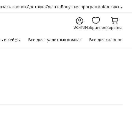
азать звонок
Доставка
Оплата
Бонусная программа
Контакты
Войти
Избранное
Корзина
ль
и сейфы
Все для
туалетных комнат
Все для
салонов