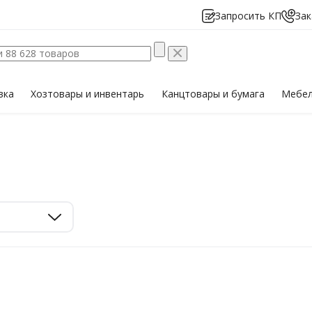
Запросить КП
Зак
вка
Хозтовары
и инвентарь
Канцтовары
и бумага
Мебе