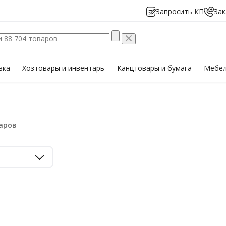
Запросить КП
Зак
вка
Хозтовары
и инвентарь
Канцтовары
и бумага
Мебе