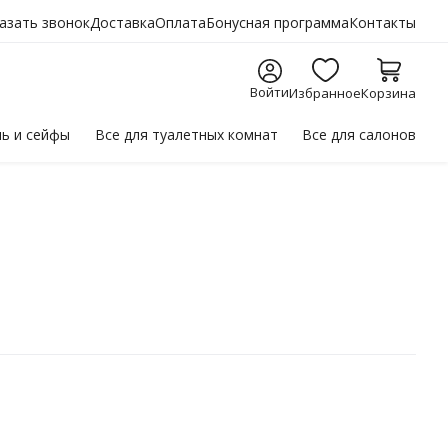
азать звонок
Доставка
Оплата
Бонусная программа
Контакты
Войти
Избранное
Корзина
ль
и сейфы
Все для
туалетных комнат
Все для
салонов