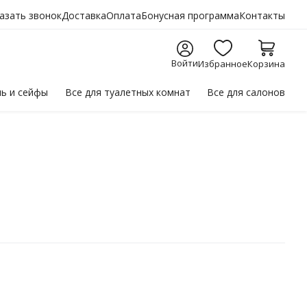
азать звонок
Доставка
Оплата
Бонусная программа
Контакты
Войти
Избранное
Корзина
ль
и сейфы
Все для
туалетных комнат
Все для
салонов