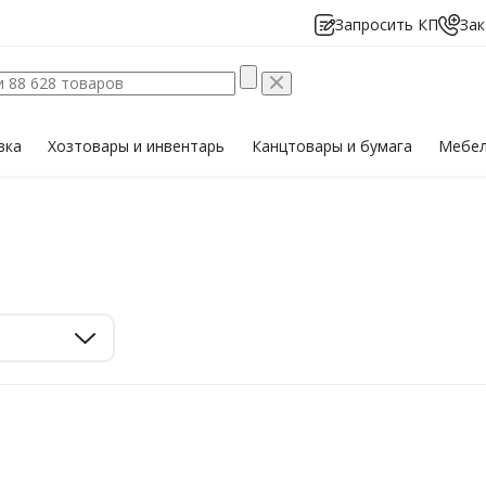
Запросить КП
Зак
вка
Хозтовары
и инвентарь
Канцтовары
и бумага
Мебе