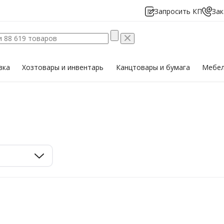
Запросить КП
Зак
вка
Хозтовары
и инвентарь
Канцтовары
и бумага
Мебе