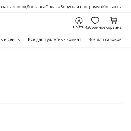
азать звонок
Доставка
Оплата
Бонусная программа
Контакты
Войти
Избранное
Корзина
ль
и сейфы
Все для
туалетных комнат
Все для
салонов