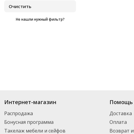
Не нашли нужный фильтр?
Купить
Aquanika
по цене от
₽
до
₽
. В ассортименте интернет-магазин
Интернет-магазин
Помощь 
нужный товар и добавить его в корзину для дальнейшего оформления за
транспортной компанией DPD. Для постоянных клиентов - скидка, мини
Распродажа
Доставка
Бонусная программа
Оплата
Такелаж мебели и сейфов
Возврат и