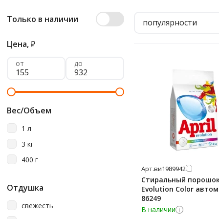
Только в наличии
популярности
Цена,
₽
от
до
Вес/Объем
1 л
3 кг
400 г
Арт.
ви1989942
Стиральный порошок 
Отдушка
Evolution Color автом
86249
свежесть
В наличии