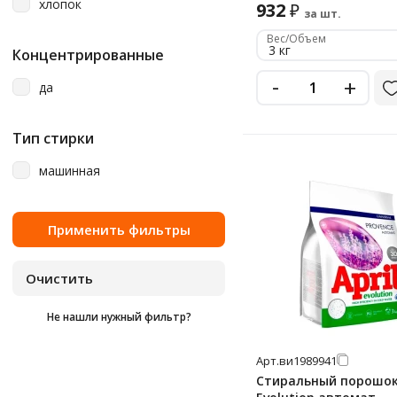
хлопок
932
₽
за шт.
Вес/Объем
3 кг
Концентрированные
-
+
да
Тип стирки
машинная
Не нашли нужный фильтр?
Арт.
ви1989941
Стиральный порошок 