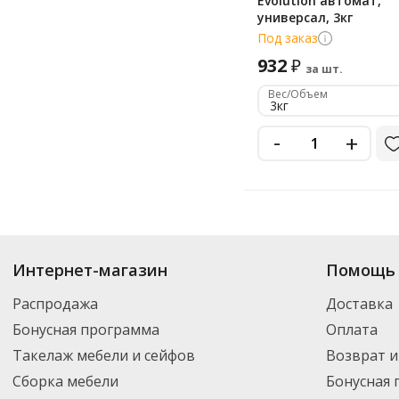
Evolution автомат,
универсал, 3кг
Под заказ
932
₽
за шт.
Вес/Объем
3кг
-
+
Купить
April
по цене от 155
₽
до 932
₽
. В ассортименте интернет-магаз
Интернет-магазин
Помощь 
нужный товар и добавить его в корзину для дальнейшего оформления за
транспортной компанией DPD. Для постоянных клиентов - скидка, мини
Распродажа
Доставка
Бонусная программа
Оплата
Такелаж мебели и сейфов
Возврат и
Сборка мебели
Бонусная