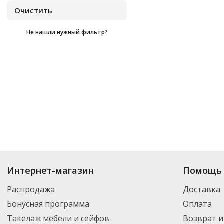
Не нашли нужный фильтр?
Купить
Almi
по цене от
₽
до
₽
. В ассортименте интернет-магазина «О
Интернет-магазин
Помощь 
товар и добавить его в корзину для дальнейшего оформления заказа. Д
компанией DPD. Для постоянных клиентов - скидка, минимальный заказ
Распродажа
Доставка
Бонусная программа
Оплата
Такелаж мебели и сейфов
Возврат и