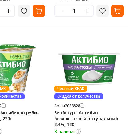
-
+
+
НАК
Честный ЗНАК
 количества
Скидка от количества
2
Арт.
м2088828
 Актибио отруби-
Биойогурт Актибио
, 220г
безлактозный натуральный
3.4%, 130г
В наличии