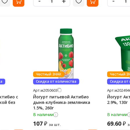
-
-
+
Честный ЗНАК
Честный З
ва
Скидка от количества
Скидка от
Арт.
м2050603
Арт.
м202494
ктибио с
Йогурт питьевой Актибио
Йогурт Ак
кой без
дыня-клубника-земляника
2.9%, 130г
1.5%, 260г
В наличии
В наличии
107
69.60
₽
₽
за шт.
з