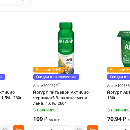
Честный ЗНАК
Честный З
ва
Скидка от количества
Скидка от
Арт.
м2000872
Арт.
м199366
Актибио
Йогурт питьевой Актибио
Йогурт Ак
1.5%, 260г
черника/5 Злаков/семена
130г
льна, 1.6%, 260г
В наличии
В наличии
109
70.94
₽
₽
за шт.
з