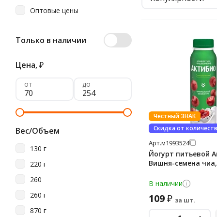
Оптовые цены
Только в наличии
Цена,
₽
от
до
Честный ЗНАК
Скидка от количест
Вес/Объем
Арт.
м1993524
130 г
Йогурт питьевой 
Вишня-семена чиа, 
220 г
260
В наличии
260 г
109
₽
за шт.
870 г