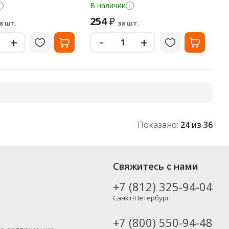
В наличии
254
₽
а шт.
за шт.
-
+
+
Показано:
24
из 36
 от популярных производителей, включая новинки. Вы можете
Свяжитесь с нами
тно), а также в Москву и другие регионы России – партнерской
+7 (812) 325-94-04
Санкт-Петербург
+7 (800) 550-94-48