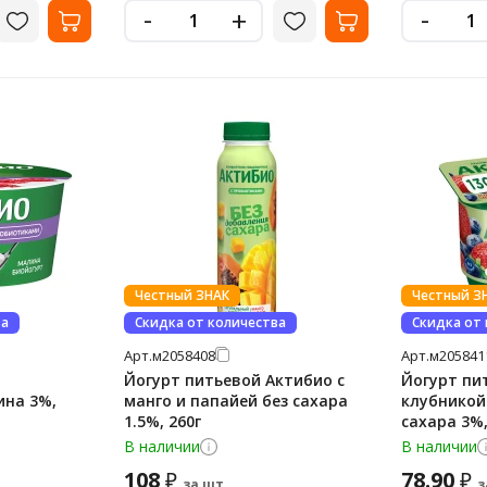
-
-
+
Честный ЗНАК
Честный З
ва
Скидка от количества
Скидка от
Арт.
м2058408
Арт.
м205841
Йогурт питьевой Актибио с
Йогурт пи
ина 3%,
манго и папайей без сахара
клубникой
1.5%, 260г
сахара 3%,
В наличии
В наличии
108
78.90
₽
₽
за шт.
з