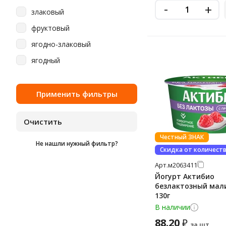
-
+
злаковый
фруктовый
ягодно-злаковый
ягодный
Честный ЗНАК
Не нашли нужный фильтр?
Скидка от количест
Арт.
м2063411
Йогурт Актибио
безлактозный мал
130г
В наличии
88.20
₽
за шт.