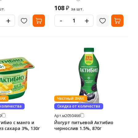
108
₽
шт.
за шт.
-
+
+
НАК
Честный ЗНАК
 количества
Скидка от количества
9
Арт.
м2050466
тибио с манго и
Йогурт питьевой Актибио
з сахара 3%, 130г
чернослив 1.5%, 870г