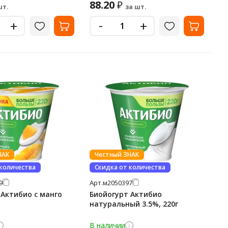
88.20
₽
шт.
за шт.
-
+
+
НАК
Честный ЗНАК
 количества
Скидка от количества
9
Арт.
м2050397
 Актибио с манго
Биойогурт Актибио
натуральный 3.5%, 220г
В наличии