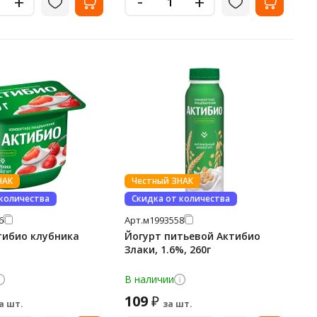
-
+
+
НАК
Честный ЗНАК
 количества
Скидка от количества
6
Арт.
м1993558
тибио клубника
Йогурт питьевой Актибио
Злаки, 1.6%, 260г
В наличии
109
₽
а шт.
за шт.