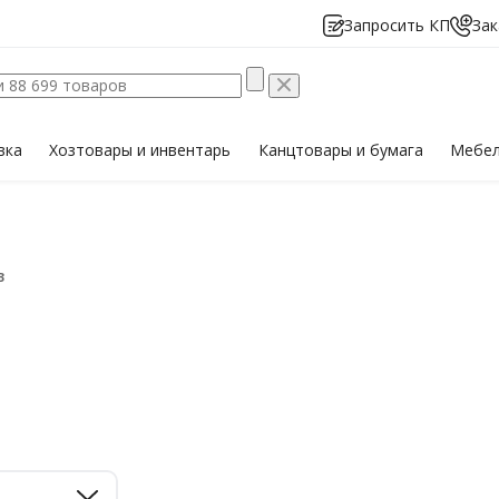
Запросить КП
Зак
вка
Хозтовары
и инвентарь
Канцтовары
и бумага
Мебе