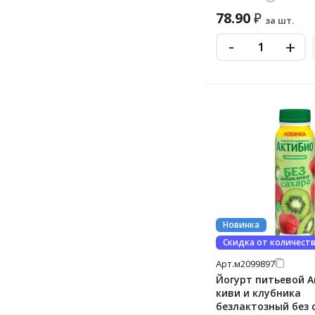
78.90
₽
за шт.
-
+
Новинка
Скидка от количест
Арт.
м2099897
Йогурт питьевой 
киви и клубника
безлактозный без 