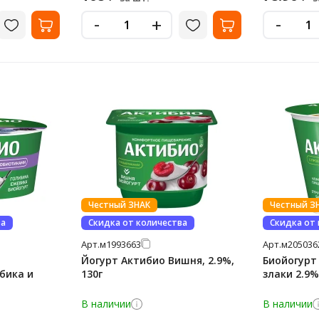
-
-
+
Честный ЗНАК
Честный З
ва
Скидка от количества
Скидка от
Арт.
м1993663
Арт.
м205036
Йогурт Актибио Вишня, 2.9%,
Биойогурт
бика и
130г
злаки 2.9%
В наличии
В наличии