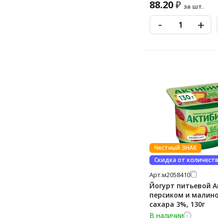
88.20
₽
за шт.
-
+
Честный ЗНАК
Скидка от количест
Арт.
м2058410
Йогурт питьевой А
персиком и малино
сахара 3%, 130г
В наличии