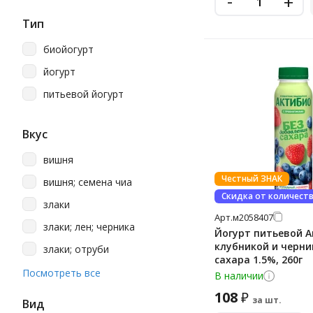
-
+
Тип
биойогурт
йогурт
питьевой йогурт
Вкус
вишня
Честный ЗНАК
вишня; семена чиа
Скидка от количест
злаки
Арт.
м2058407
злаки; лен; черника
Йогурт питьевой А
клубникой и черни
злаки; отруби
сахара 1.5%, 260г
клубника
Посмотреть все
В наличии
чернослив
108
₽
за шт.
Вид