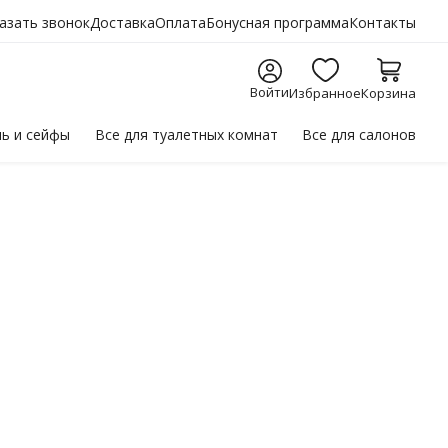
азать звонок
Доставка
Оплата
Бонусная программа
Контакты
Войти
Избранное
Корзина
ль
и сейфы
Все для
туалетных комнат
Все для
салонов