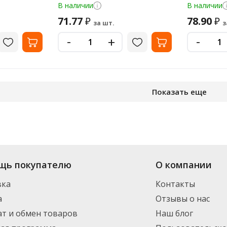
В наличии
В наличии
71.77
78.90
₽
₽
за шт.
з
-
-
+
Показать еще
т-магазина «Офисная Служба» большой выбор: в наличии более 36 видов
щь покупателю
О компании
ормления заказа. Доставим по Санкт-Петербургу (от 3000 рублей - беспла
инимальный заказ 1500 руб.
вка
Контакты
а
Отзывы о нас
т и обмен товаров
Наш блог