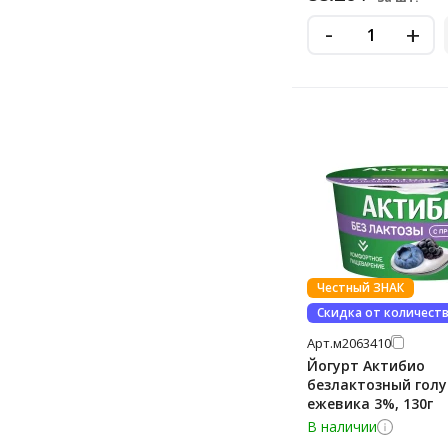
-
+
Честный ЗНАК
Скидка от количест
Арт.
м2063410
Йогурт Актибио
безлактозный голу
ежевика 3%, 130г
В наличии