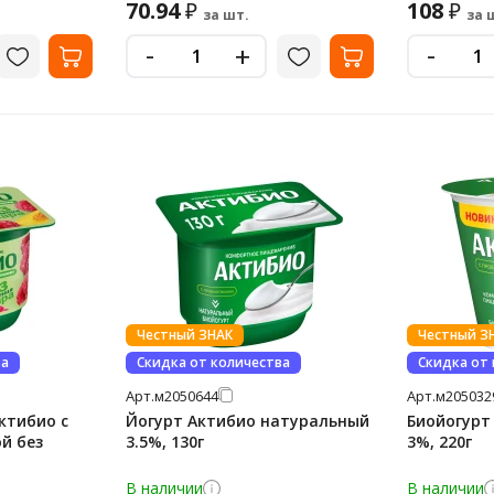
70.94
108
₽
₽
за шт.
за 
-
-
+
Честный ЗНАК
Честный З
ва
Скидка от количества
Скидка от
Арт.
м2050644
Арт.
м205032
ктибио с
Йогурт Актибио натуральный
Биойогурт
й без
3.5%, 130г
3%, 220г
В наличии
В наличии