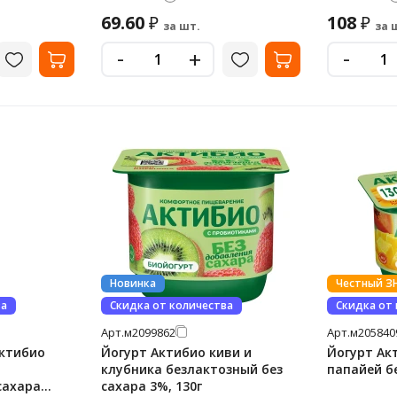
69.60
108
₽
₽
за шт.
за 
-
-
+
Новинка
Честный З
ва
Скидка от количества
Скидка от
Арт.
м2099862
Арт.
м205840
Актибио
Йогурт Актибио киви и
Йогурт Ак
клубника безлактозный без
папайей бе
сахара
сахара 3%, 130г