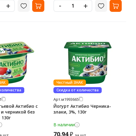
-
+
+
НАК
Честный ЗНАК
 количества
Скидка от количества
1
Арт.
м1993665
тьевой Актибио с
Йогурт Актибио Черника-
 и черникой без
злаки, 3%, 130г
 130г
В наличии
70.94
₽
а шт.
за шт.