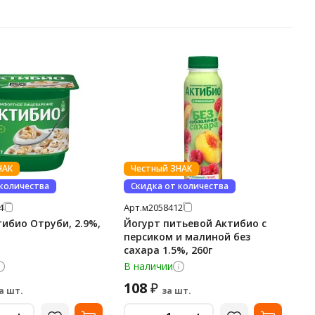
НАК
Честный ЗНАК
 количества
Скидка от количества
4
Арт.
м2058412
тибио Отруби, 2.9%,
Йогурт питьевой Актибио с
персиком и малиной без
сахара 1.5%, 260г
В наличии
108
₽
а шт.
за шт.