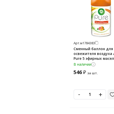
Арт.
м1784383
Сменный баллон для
освежителя воздуха A
Pure 5 эфирных масел
ароматом апельсина
В наличии
грейпфрута, 250мл
546
₽
за шт.
-
+