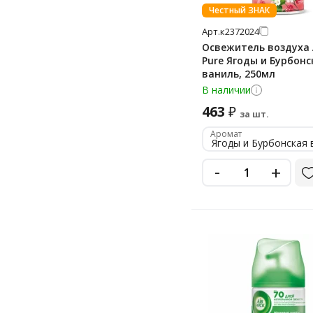
Честный ЗНАК
свежесть
Арт.
к2372024
тропики
Освежитель воздуха 
тропические цветы
Pure Ягоды и Бурбонс
ваниль, 250мл
хвоя
В наличии
хлопок/нероли
463
₽
за шт.
цветы
Аромат
цитрус
-
+
шелк
яблоко
ягоды/ваниль