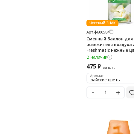
Честный ЗНАК
Арт.
ф600584
Сменный баллон для
освежителя воздуха A
Freshmatic нежные ц
250мл
В наличии
475
₽
за шт.
Аромат
райские цветы
-
+