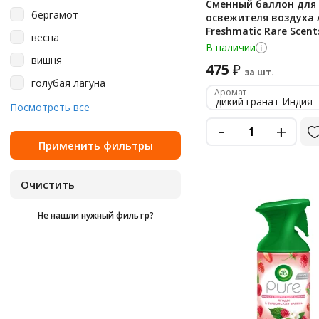
Сменный баллон для
бергамот
освежителя воздуха A
Freshmatic Rare Scen
весна
гранат Индия, 250мл
В наличии
вишня
475
₽
за шт.
голубая лагуна
Аромат
дикий гранат Индия
гранат
Посмотреть все
-
+
грейпфрут
женьшень
киви
лилия
Не нашли нужный фильтр?
лимон
магнолия
морская свежесть
мята
сакура