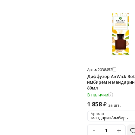
Арт.
м2038452
Диффузор AirWick Bot
имбирем и мандарин
80мл
В наличии
1 858
₽
за шт.
Аромат
мандарин/имбирь
-
+