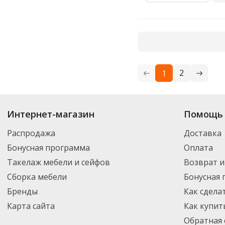
2
1
Купить
Air Wick
по цене от 224
₽
до 1 858
₽
. В ассортименте интернет-м
Интернет-магазин
Помощь 
выбрать нужный товар и добавить его в корзину для дальнейшего оформ
транспортной компанией DPD. Для постоянных клиентов - скидка, мини
Распродажа
Доставка
Бонусная программа
Оплата
Такелаж мебели и сейфов
Возврат и
Сборка мебели
Бонусная
Бренды
Как сдела
Карта сайта
Как купит
Обратная 