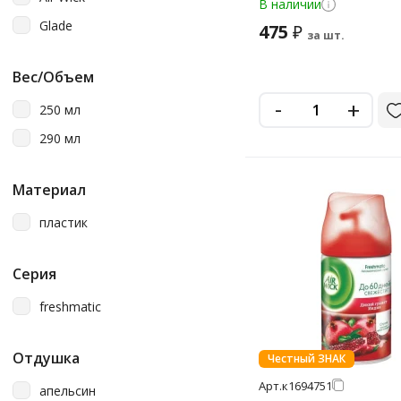
250мл
В наличии
Glade
475
₽
за шт.
Вес/Объем
-
+
250 мл
290 мл
Материал
пластик
Серия
freshmatic
Отдушка
Честный ЗНАК
Арт.
к1694751
апельсин