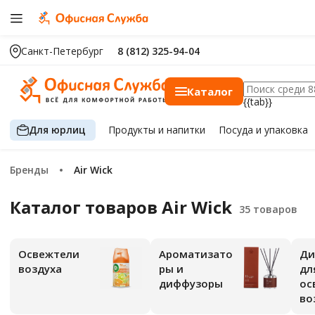
Санкт-Петербург
8 (812) 325-94-04
Каталог
{{tab}}
Для юрлиц
Продукты
и напитки
Посуда
и упаковка
Бренды
Air Wick
Каталог товаров Air Wick
Освежтели
Ароматизато
Ди
воздуха
ры и
дл
диффузоры
ос
во