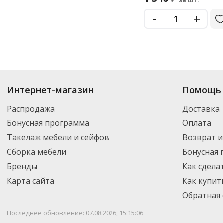
за шт.
-
+
Купить
Агт Геоцентр
по цене от 1 340
₽
до 1 340
₽
. В ассортименте инте
Интернет-магазин
Помощь 
можете выбрать нужный товар и добавить его в корзину для дальнейшег
партнерской транспортной компанией DPD. Для постоянных клиентов -
Распродажа
Доставка
Бонусная программа
Оплата
Такелаж мебели и сейфов
Возврат и
Сборка мебели
Бонусная
Бренды
Как сдела
Карта сайта
Как купит
Обратная 
Последнее обновление: 07.08.2026, 15:15:06