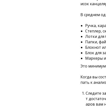
исок канцеля
В среднем од
Ручка, кар
Степлер, с
Лотки для 
Папки, фа
Блокнот и
Блок для з
Маркеры и
Это минимум 
Когда вы сос
пать к анализ
Следите за
т достато
аров вам 