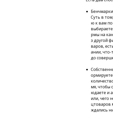
Бенчмарки
Суть в том
ю к вам по
выбираете 
рмы на ка
з другой ф
варов, ест
ании, что
до соверше
Собственны
ормируете 
количеств
мя, чтобы
юдаете и а
или, чего 
цтоваров м
ждались ни