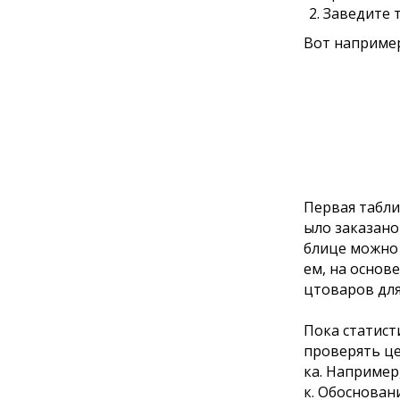
Заведите т
Вот например
Первая табли
ыло заказано
блице можно 
ем, на основ
цтоваров для
Пока статист
проверять це
ка. Например
к. Обоснован