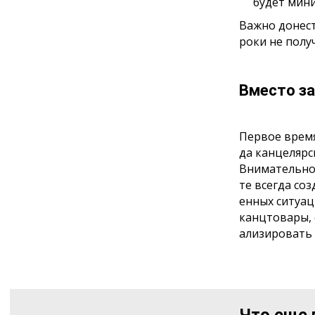
будет мин
Важно донест
роки не полу
Вместо з
Первое время
да канцелярс
Внимательно 
те всегда со
енных ситуац
канцтовары, 
ализировать 
Что еще 