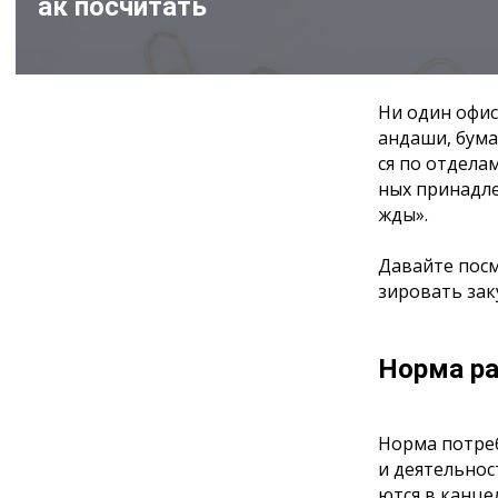
ак посчитать
Ни один офис
андаши, бума
ся по отдела
ных принадле
жды».
Давайте посм
зировать зак
Норма ра
Норма потреб
и деятельнос
ются в канце