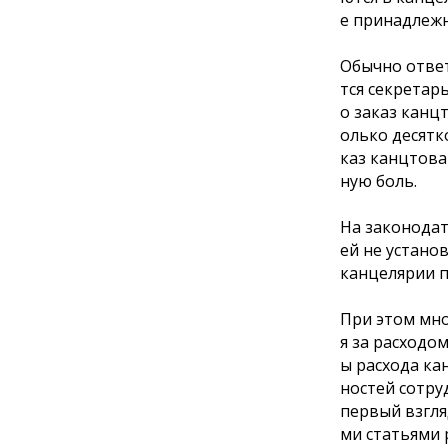
е принадлежн
Обычно ответ
тся секретар
о заказ канцт
олько десятк
каз канцтова
ную боль.
На законода
ей не устано
канцелярии п
При этом мно
я за расходо
ы расхода ка
ностей сотру
первый взгля
ми статьями 