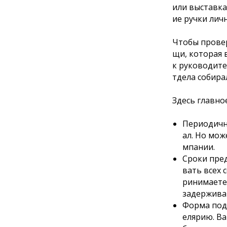
или выставка
ие ручки лич
Чтобы провер
щи, которая 
к руководите
тдела собира
Здесь главно
Периодичн
ал. Но мож
мпании.
Сроки пре
вать всех 
ринимаете 
задерживат
Форма пода
елярию. Ва