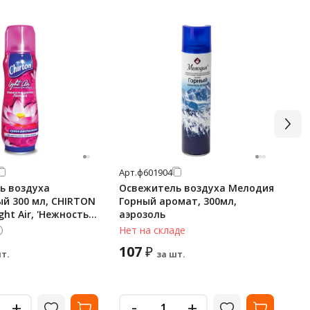
Арт.
ф601904
Арт
ь воздуха
Освежитель воздуха Мелодия
Ос
й 300 мл, CHIRTON
Горный аромат, 300мл,
Fr
ght Air, 'Нежность
аэрозоль
ухое распыление
Нет на складе
В 
107
1
₽
т.
за шт.
-
+
+