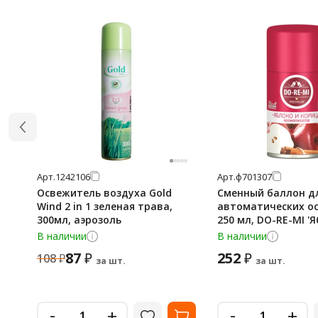
Арт.
1242106
Арт.
ф701307
Освежитель воздуха Gold
Сменный баллон д
Wind 2 in 1 зеленая трава,
автоматических о
300мл, аэрозоль
250 мл, DO-RE-MI '
корица', сухое рас
В наличии
В наличии
СИБИАР, 5-02.03.111
87
252
₽
₽
108
₽
за шт.
за шт.
-
-
+
+