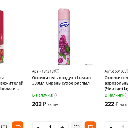
Арт.
к1843181
Арт.
ф601055
ля
Освежитель воздуха Luscan
Освежител
свежителей
330мл Сирень сухое распыл
аэрозольны
Яблоко и
(Чиртон) Li
пыление,
лотоса', с
В наличии
В наличии
.24
202
222
₽
₽
за шт.
за ш
-
-
+