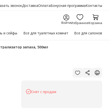
азать звонок
Доставка
Оплата
Бонусная программа
Контакты
Войти
Избранное
Корзина
ль
и сейфы
Все для
туалетных комнат
Все для
салонов
ейтрализатор запаха, 500мл
Снят с продаж