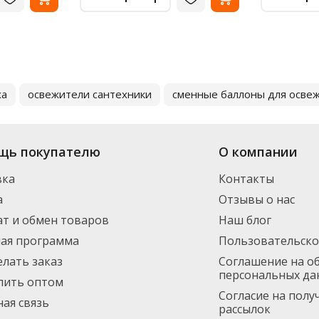
ха
освежители сантехники
сменные баллоны для освеж
щь покупателю
О компании
вка
Контакты
а
Отзывы о нас
т и обмен товаров
Наш блог
ная программа
Пользовательско
елать заказ
Соглашение на о
персональных да
пить оптом
Согласие на пол
ая связь
рассылок