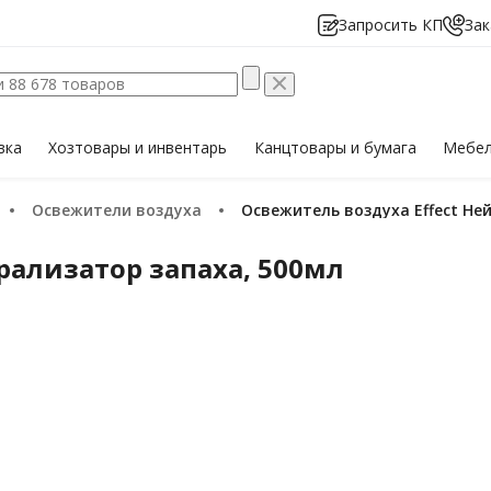
Запросить КП
Зак
вка
Хозтовары
и инвентарь
Канцтовары
и бумага
Мебе
Освежители воздуха
Освежитель воздуха Effect Н
рализатор запаха, 500мл