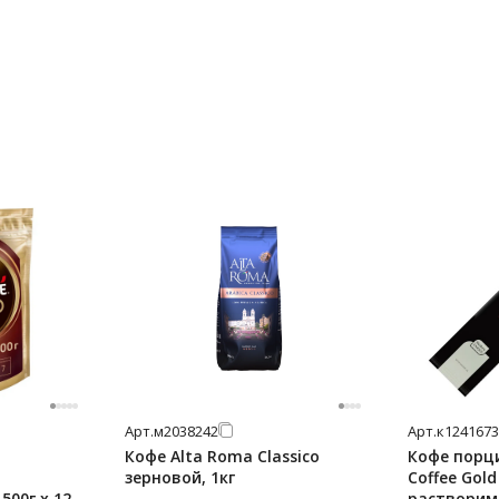
Арт.
м2038242
Арт.
к1241673
Кофе Alta Roma Classico
Кофе порц
зерновой, 1кг
Coffee Gold
500г х 12
растворим