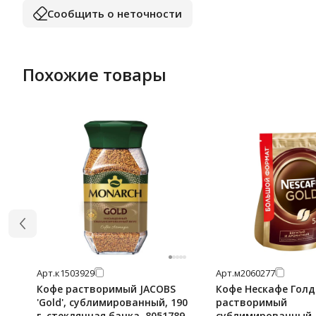
Сообщить о неточности
Похожие товары
Арт.
к1503929
Арт.
м2060277
Кофе растворимый JACOBS
Кофе Нескафе Голд
'Gold', сублимированный, 190
растворимый
г, стеклянная банка, 8051789
сублимированный, 