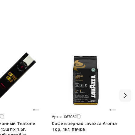
Арт.
к1067061
Арт
ионный Teatone
Кофе в зернах Lavazza Aroma
Ко
 15шт х 1.6г,
Top, 1кг, пачка
мо
ый, коробка