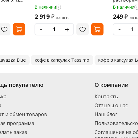
В наличии
В наличии
2 919
249
₽
₽
за шт.
за ш
-
-
+
Lavazza Blue
кофе в капсулах Tassimo
кофе в капсулах L
щь покупателю
О компании
вка
Контакты
а
Отзывы о нас
т и обмен товаров
Наш блог
ная программа
Пользовательско
елать заказ
Соглашение на о