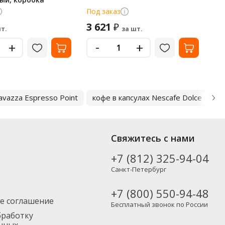
Под заказ
В 
3 621
6
₽
т.
за шт.
-
+
+
avazza Espresso Point
кофе в капсулах Nescafe Dolce Gusto
Свяжитесь с нами
+7 (812) 325-94-04
Санкт-Петербург
+7 (800) 550-94-48
е соглашение
Бесплатный звонок по России
бработку