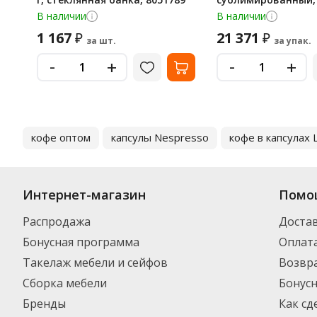
шт
В наличии
В наличии
1 167
21 371
₽
₽
за шт.
за упак.
-
-
+
+
кофе оптом
капсулы Nespresso
кофе в капсулах 
Интернет-магазин
Помо
Распродажа
Доста
Бонусная программа
Оплат
Такелаж мебели и сейфов
Возвра
Сборка мебели
Бонус
Бренды
Как сд