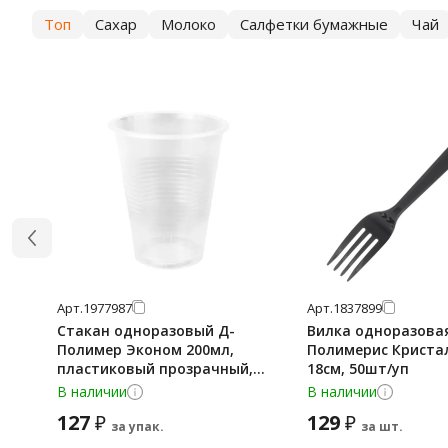
Топ
Сахар
Молоко
Салфетки бумажные
Чай
Арт.
1977987
Арт.
1837899
Стакан одноразовый Д-
Вилка одноразова
Полимер Эконом 200мл,
Полимерис Кристал
пластиковый прозрачный,
18см, 50шт/уп
100шт/уп
В наличии
В наличии
127
129
₽
₽
за упак.
за шт.