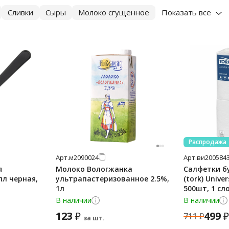
Сливки
Сыры
Молоко сгущенное
Показать все
Распродажа
Арт.
м2090024
Арт.
ви200584
я
Молоко Вологжанка
Салфетки б
л черная,
ультрапастеризованное 2.5%,
(tork) Unive
1л
500шт, 1 сл
В наличии
В наличии
123
499
₽
₽
711
₽
за шт.