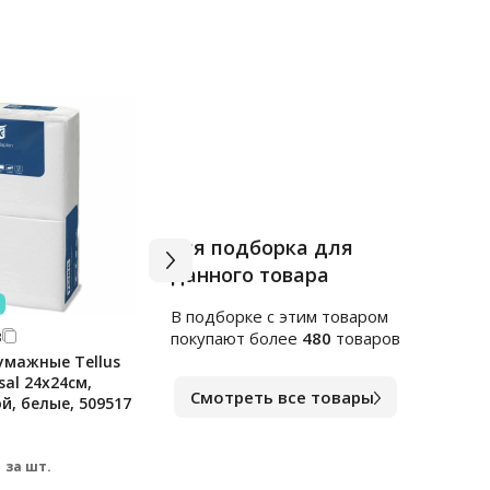
Вся подборка для
данного товара
В подборке c этим товаром
3
Арт.
1559343
Арт.
к
покупают более
480
товаров
умажные Tellus
Сахар кусковой, Домашний,
Слив
rsal 24х24см,
1кг
10%, 
Смотреть все товары
ой, белые, 509517
стер
В наличии
В на
119
69.
₽
за шт.
за шт.