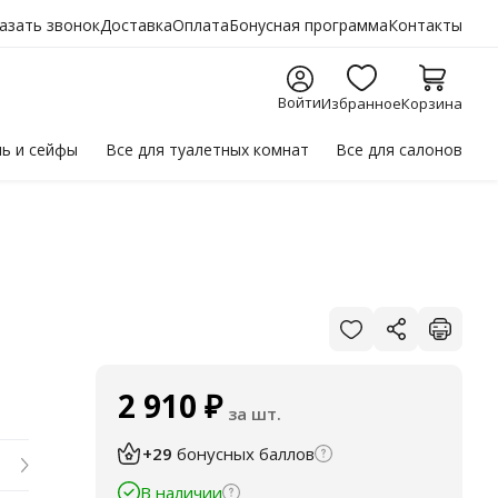
азать звонок
Доставка
Оплата
Бонусная программа
Контакты
Войти
Избранное
Корзина
ль
и сейфы
Все для
туалетных комнат
Все для
салонов
2 910
₽
за шт.
+29
бонусных баллов
В наличии