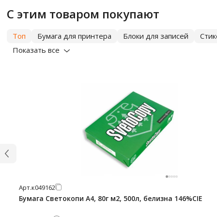
С этим товаром покупают
Топ
Бумага для принтера
Блоки для записей
Сти
Показать все
Арт.
к049162
Бумага Светокопи А4, 80г м2, 500л, белизна 146%CIE