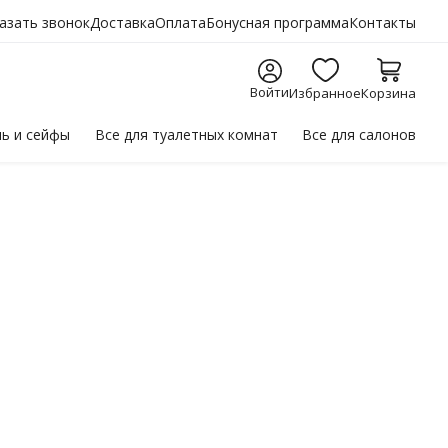
азать звонок
Доставка
Оплата
Бонусная программа
Контакты
Войти
Избранное
Корзина
ль
и сейфы
Все для
туалетных комнат
Все для
салонов