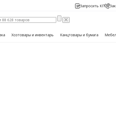
Запросить КП
Зак
вка
Хозтовары
и инвентарь
Канцтовары
и бумага
Мебе