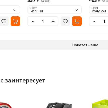
337
403
₽
₽
за шт.
за 
Цвет
Цвет
черный
голубой
-
-
+
Показать еще
с заинтересует