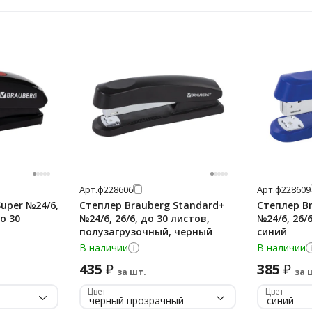
Арт.
ф228606
Арт.
ф228609
uper №24/6,
Степлер Brauberg Standard+
Степлер B
о 30
№24/6, 26/6, до 30 листов,
№24/6, 26/
полузагрузочный, черный
синий
В наличии
В наличии
435
385
₽
₽
за шт.
за 
Цвет
Цвет
черный прозрачный
синий