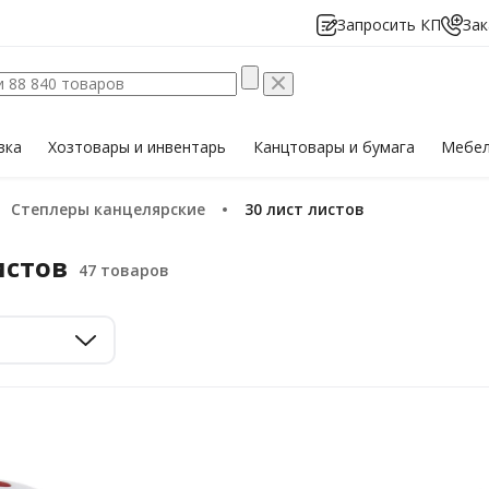
Запросить КП
Зак
вка
Хозтовары
и инвентарь
Канцтовары
и бумага
Мебе
Степлеры канцелярские
30 лист листов
истов