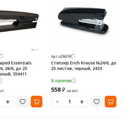
Арт.
л28476
ped Essentials
Степлер Erich Krause №24/6, до
, 26/6, до 25
25 листов, черный, 2433
рный, 354411
В наличии
558
₽
шт.
за шт.
-
+
+