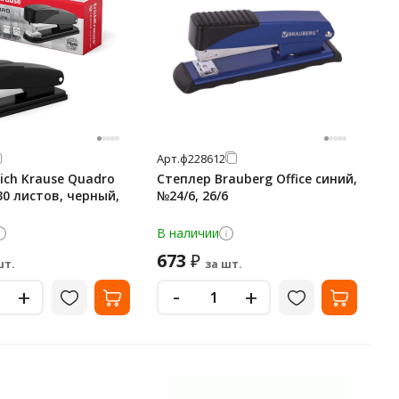
Арт.
ф228612
ich Krause Quadro
Степлер Brauberg Office синий,
30 листов, черный,
№24/6, 26/6
В наличии
673
₽
шт.
за шт.
-
+
+