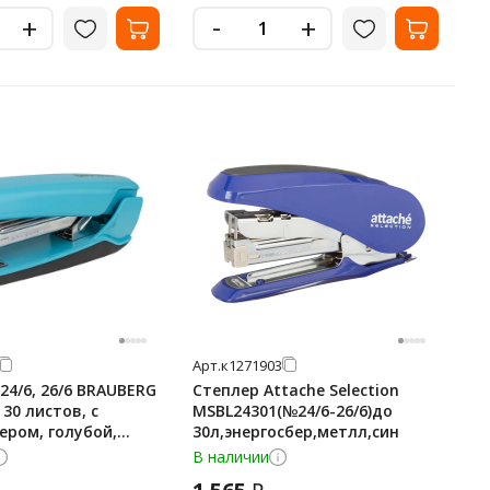
-
+
+
Арт.
к1271903
24/6, 26/6 BRAUBERG
Степлер Attache Selection
 30 листов, с
MSBL24301(№24/6-26/6)до
ером, голубой,
30л,энергосбер,метлл,син
В наличии