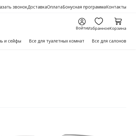
азать звонок
Доставка
Оплата
Бонусная программа
Контакты
Войти
Избранное
Корзина
ль
и сейфы
Все для
туалетных комнат
Все для
салонов