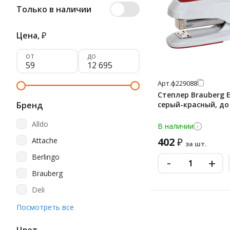
Только в наличии
Цена,
₽
от
до
Арт.
ф229088
Степлер Brauberg E
Бренд
серый-красный, до
Alldo
В наличии
402
Attache
₽
за шт.
Berlingo
-
+
Brauberg
Deli
Dolce Costo
Посмотреть все
Erich Krause