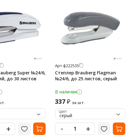
Арт.
ф222535
auberg Super №24/6,
Степлер Brauberg Flagman
й, до 30 листов
№24/6, до 25 листов, серый
В наличии
337
₽
шт.
за шт.
Цвет
серый
-
+
+