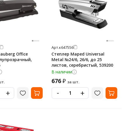
Арт.
к647556
auberg Office
Степлер Maped Universal
лупрозрачный,
Metal №24/6, 26/6, до 25
6
листов, серебристый, 539200
В наличии
676
₽
шт.
за шт.
-
+
+