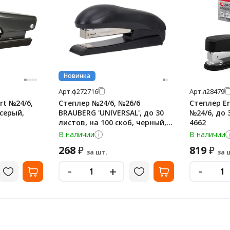
Новинка
Арт.
ф272716
Арт.
л28479
rt №24/6,
Степлер №24/6, №26/6
Степлер Er
 серый,
BRAUBERG 'UNIVERSAL', до 30
№24/6, до 
листов, на 100 скоб, черный,
4662
272716
В наличии
В наличии
268
819
₽
₽
за шт.
за 
-
-
+