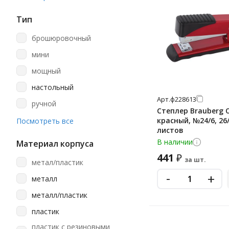
фиолетовый
23/20
черный
Тип
23/23
брошюровочный
23/24
мини
23/25
мощный
23/6
настольный
23/6-23/13
Арт.
ф228613
ручной
23/8
Степлер Brauberg O
степлер
красный, №24/6, 26/
Посмотреть все
24
листов
степлер рычажный
В наличии
24, 26
Материал корпуса
электрический
441
₽
24/6
за шт.
метал/пластик
-
+
24/6-23/24
металл
24/8
металл/пластик
26/6
пластик
26/8
пластик с резиновыми