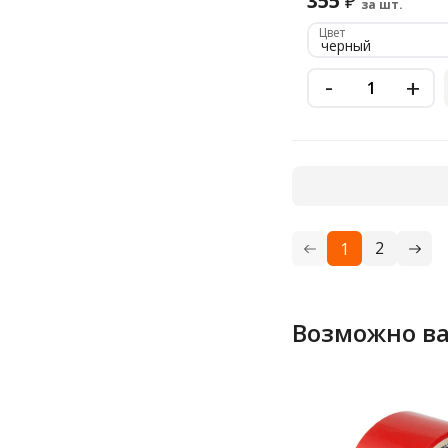
355
₽
за шт.
55 мм
Цвет
черный
56 мм
-
+
57 мм
58 мм
60 мм
61 мм
63 мм
2
1
64 мм
65 мм
66 мм
Возможно ва
7-65 мм
70 мм
71 мм
72 мм