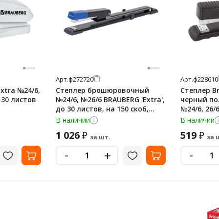
Арт.
ф272720
Арт.
ф228610
xtra №24/6,
Степлер брошюровочный
Степлер Br
 30 листов
№24/6, №26/6 BRAUBERG 'Extra',
черный по
до 30 листов, на 150 скоб,
№24/6, 26/
черно-синий, 272720
В наличии
В наличии
1 026
519
₽
₽
за шт.
за 
-
-
+