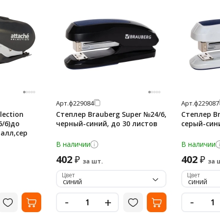
Арт.
ф229084
Арт.
ф229087
lection
Степлер Brauberg Super №24/6,
Степлер Br
6/6)до
черный-синий, до 30 листов
серый-сини
талл,сер
В наличии
В наличии
402
402
₽
₽
за шт.
за 
Цвет
Цвет
синий
синий
-
-
+