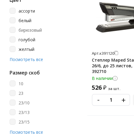
Цвет
Erichkrause
ассорти
Kw-Trio
белый
M&g
бирюзовый
Maped
голубой
Officespace
желтый
Reiter
Арт.
к391120
красный
Посмотреть все
Степлер Maped Sta
Sax
26/6, до 25 листов,
металлик
392710
Staff
Размер скоб
розовый
В наличии
Stayer
10
526
₽
салатовый
за шт.
Юнландия
23
серебристый
-
+
23/10
серый
23/13
синий
23/15
темно-серый
23/17
Посмотреть все