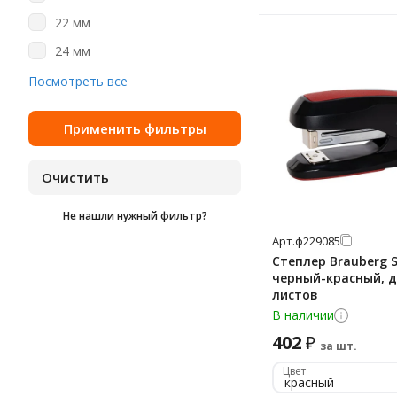
200 лист
22 мм
210 лист
24 мм
210 лст
25 мм
Посмотреть все
22 лист
250 мм
220 лист
27 мм
25 лист
28 мм
30 лист
29 мм
40 лист
Не нашли нужный фильтр?
30 мм
45 лист
Арт.
ф229085
300 мм
50 лист
Степлер Brauberg S
310 мм
черный-красный, д
6 лист
листов
317 мм
В наличии
60 лист
32 мм
402
₽
7 лист
за шт.
335 мм
Цвет
7 лст
красный
35 мм