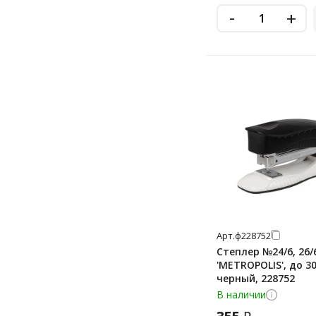
70 лист
-
+
37 мм
70 лст
38 мм
80 лист
40 мм
90 лист
41 мм
до 140
43 мм
до 200
45 мм
до 25
46 мм
47 мм
49 мм
50 мм
Арт.
ф228752
51 мм
Степлер №24/6, 26
'METROPOLIS', до 3
52 мм
черный, 228752
53 мм
В наличии
54 мм