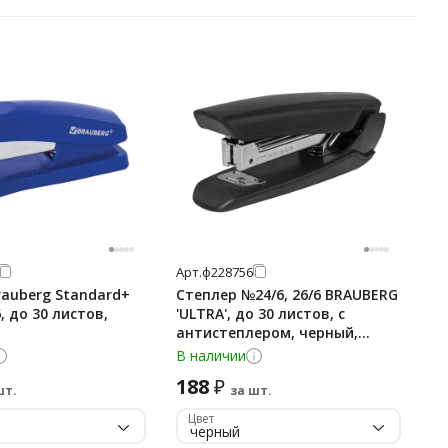
Арт.
ф228756
rauberg Standard+
Степлер №24/6, 26/6 BRAUBERG
6, до 30 листов,
'ULTRA', до 30 листов, с
антистеплером, черный,
228756
В наличии
188
₽
шт.
за шт.
Цвет
черный