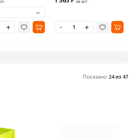
1 565
₽
шт.
за шт.
-
+
+
Показано:
24
из 47