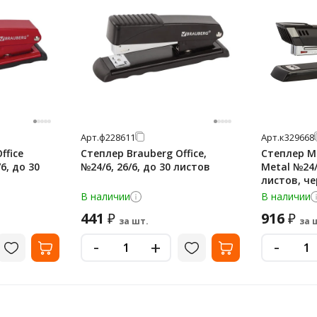
Арт.
ф228611
Арт.
к329668
ffice
Степлер Brauberg Office,
Степлер Ma
6, до 30
№24/6, 26/6, до 30 листов
Metal №24/6
листов, че
В наличии
В наличии
441
916
₽
₽
за шт.
за 
-
-
+