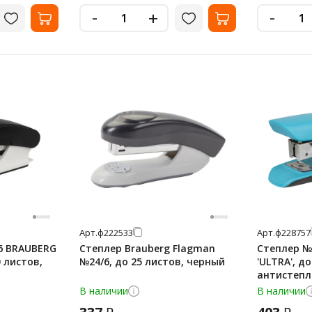
-
-
+
Арт.
ф222533
Арт.
ф228757
/6 BRAUBERG
Степлер Brauberg Flagman
Степлер №
0 листов,
№24/6, до 25 листов, черный
'ULTRA', до
антистепл
228757
В наличии
В наличии