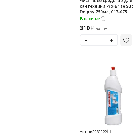
Чистящее средство для
сантехники Pro-Brite Su
Dolphy 750мл, 017-075
В наличии
310
₽
за шт.
-
+
Арт.
ви2082322