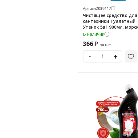
Арт.
ви2039117
Чистящее средство для
сантехники Туалетный
Утенок 5в1 900мл, морс
гель
В наличии
366
₽
за шт.
-
+