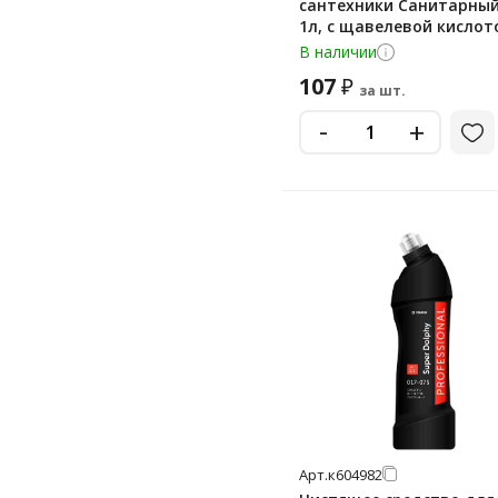
сантехники Санитарны
1л, с щавелевой кислот
В наличии
107
₽
за шт.
-
+
Арт.
к604982