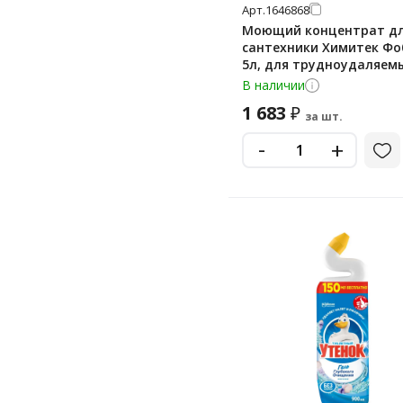
Арт.
1646868
Моющий концентрат д
сантехники Химитек Фо
5л, для трудноудаляем
минеральных отложени
В наличии
ржавчины, 120606
1 683
₽
за шт.
-
+