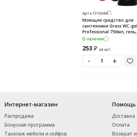
Арт.
к1313044
Моющее средство для
сантехники Grass WC-ge
Professional 750мл, гель,
125535
В наличии
253
₽
за шт.
-
+
Купить по цене от
₽
до
₽
. В ассортименте интернет-магазина «Офисна
Интернет-магазин
Помощь 
товар и добавить его в корзину для дальнейшего оформления заказа. Д
компанией DPD. Для постоянных клиентов - скидка, минимальный заказ
Распродажа
Доставка
Бонусная программа
Оплата
Такелаж мебели и сейфов
Возврат и