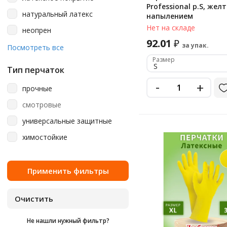
Азри
металлик
Professional р.S, желт
натуральный латекс
напылением
Ампаро
мятно-зеленый
Нет на складе
неопрен
Артпласт
оранжевый
92.01
₽
за упак.
нержавеющая сталь
Посмотреть все
Континентпак
розовый
Размер
нитрил
Любаша
S
светло-зеленый
Тип перчаток
полиэтилен
Офисмаг
-
+
синий
прочные
резина
стальной
смотровые
фиолетовый
универсальные защитные
черный
химостойкие
Не нашли нужный фильтр?