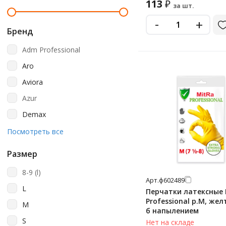
113
₽
за шт.
-
+
Бренд
Adm Professional
Aro
Aviora
Azur
Demax
Horeca
Посмотреть все
Household Gloves
Размер
Hq Profiline
8-9 (l)
Jeta Safety
Арт.
ф602489
L
Перчатки латексные 
Kleenguard
Professional р.M, желт
M
б напылением
Komfi
S
Нет на складе