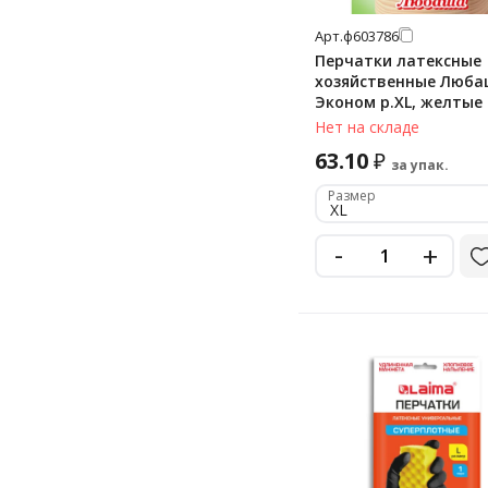
Арт.
ф603786
Перчатки латексные
хозяйственные Люб
Эконом р.XL, желтые
Нет на складе
63.10
₽
за упак.
Размер
XL
-
+