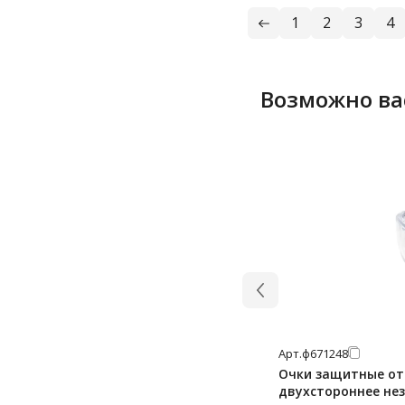
1
2
3
4
Возможно ва
Арт.
ф671248
Очки защитные от
двухстороннее не