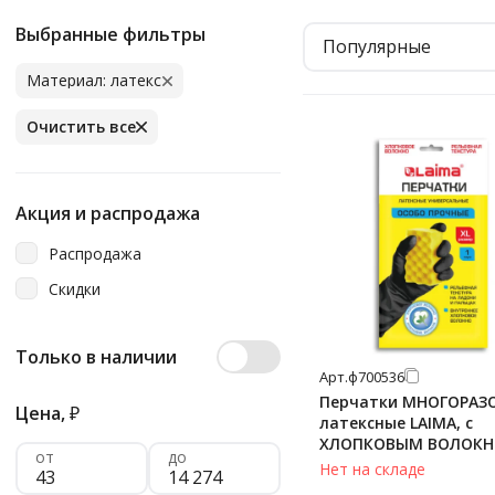
Выбранные фильтры
Популярные
Материал: латекс
Очистить все
Акция и распродажа
Распродажа
Скидки
Только в наличии
Арт.
ф700536
Перчатки МНОГОРАЗ
Цена,
₽
латексные LAIMA, с
ХЛОПКОВЫМ ВОЛОКН
от
до
черные, размер XL (о
Нет на складе
большой), вес 65 г, 7