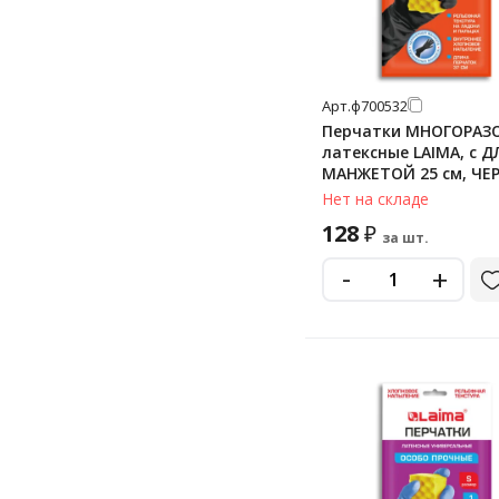
Арт.
ф700532
Перчатки МНОГОРАЗ
латексные LAIMA, c 
МАНЖЕТОЙ 25 см, ЧЕ
размер L (большой), ве
Нет на складе
700532
128
₽
за шт.
-
+