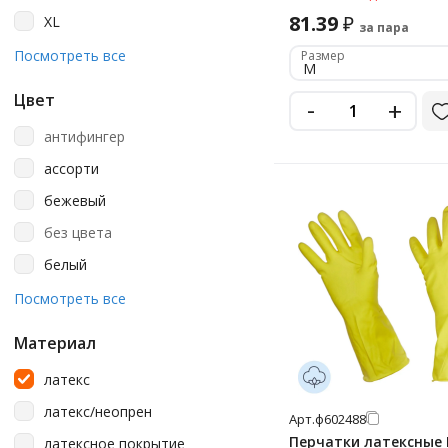
Laima
81.39
₽
XL
за пара
Libry
XXL
Посмотреть все
Размер
Manipula
M
Manipula Specialist
Цвет
-
+
Merida
антифингер
Mitra
ассорти
Officeclean
бежевый
Paclan
без цвета
Rabbitex
белый
Scaffa
голубой
Посмотреть все
Topfort
желтый
Материал
Vileda
зеленый
латекс
Vileda Professional
зеленый/желтый
латекс/неопрен
York
Арт.
ф602488
красный
Перчатки латексные 
латексное покрытие