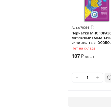
Арт.
ф700541
Перчатки МНОГОРАЗ
латексные LAIMA 'БИК
сине-желтые, ОСОБО
ПРОЧНЫЕ, хлопковое
Нет на складе
напыление, размер S
107
₽
(малый), вес 52 г, 700
за шт.
-
+