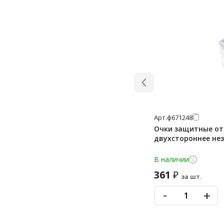
Арт.
ф671248
Очки защитные от
двухстороннее не
В наличии
361
₽
за шт.
-
+