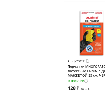
Арт.
ф700531
Перчатки МНОГОРАЗ
латексные LAIMA, c 
МАНЖЕТОЙ 25 см, ЧЕ
размер M (средний), в
В наличии
700531
128
₽
за шт.