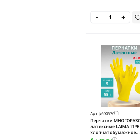
-
+
Арт.
ф600570
Перчатки МНОГОРАЗ
латексные LAIMA 'ПР
хлопчатобумажное
напыление, СВЕРХПЛ
В наличии