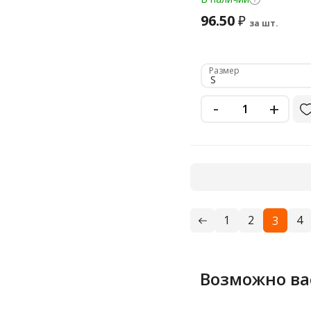
размер 6,5-7, S (малый
96.50
₽
желтые, вес 55 г, 600
за шт.
Размер
S
-
+
1
2
4
3
Возможно ва