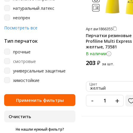
Азри
металлик
натуральный латекс
Ампаро
мятно-зеленый
неопрен
Артпласт
оранжевый
нержавеющая сталь
Посмотреть все
Арт.
ви1866355
Континентпак
розовый
Перчатки резиновые
нитрил
Любаша
светло-зеленый
Тип перчаток
Profiline Multi Express 
полиэтилен
желтые, 73581
Офисмаг
синий
прочные
В наличии
резина
стальной
смотровые
203
₽
за шт.
фиолетовый
универсальные защитные
черный
химостойкие
Цвет
желтый
-
+
Не нашли нужный фильтр?