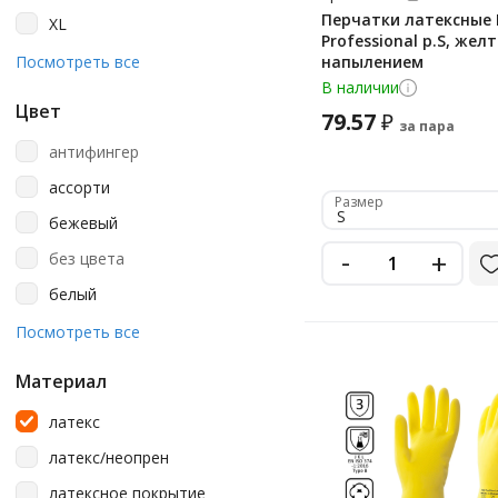
Laima
Перчатки латексные 
XL
Libry
Professional р.S, желт
XXL
Посмотреть все
напылением
Manipula
В наличии
Manipula Specialist
Цвет
79.57
₽
за пара
Merida
антифингер
Mitra
ассорти
Размер
Officeclean
S
бежевый
Paclan
-
+
без цвета
Rabbitex
белый
Scaffa
голубой
Посмотреть все
Topfort
желтый
Материал
Vileda
зеленый
латекс
Vileda Professional
зеленый/желтый
латекс/неопрен
York
красный
латексное покрытие