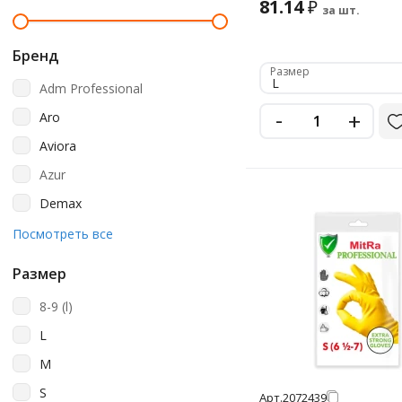
81.14
₽
за шт.
Бренд
Размер
L
Adm Professional
-
+
Aro
Aviora
Azur
Demax
Horeca
Посмотреть все
Household Gloves
Размер
Hq Profiline
8-9 (l)
Jeta Safety
L
Kleenguard
M
Komfi
S
Арт.
2072439