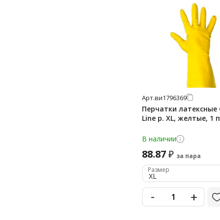
Арт.
ви1796369
Перчатки латексные 
Line р. XL, желтые, 1 
В наличии
88.87
₽
за пара
Размер
XL
-
+