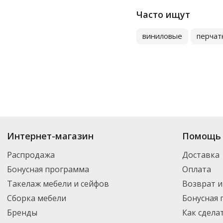
Часто ищут
виниловые
перчат
Купить
Хозяйственные перчатки
по цене от 42.68
₽
до 14 274
₽
. В ассор
Интернет-магазин
Помощь 
новинки. Вы можете выбрать нужный товар и добавить его в корзину дл
России – партнерской транспортной компанией DPD. Для постоянных кл
Распродажа
Доставка
Бонусная программа
Оплата
Такелаж мебели и сейфов
Возврат и
Сборка мебели
Бонусная
Бренды
Как сдела