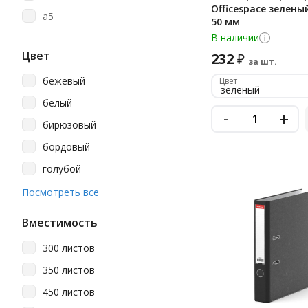
Officespace зелены
a5
50 мм
В наличии
Цвет
232
₽
за шт.
бежевый
Цвет
зеленый
белый
-
+
бирюзовый
бордовый
голубой
желтый
Посмотреть все
зеленый
Вместимость
зеленый мрамор
300 листов
коричневый
350 листов
красный
450 листов
красный мрамор