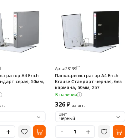
Арт.
л28139
стратор А4 Erich
Папка-регистратор А4 Erich
ндарт серая, 50мм,
Krause Стандарт черная, без
кармана, 50мм, 257
В наличии
326
₽
шт.
за шт.
Цвет
черный
-
+
+