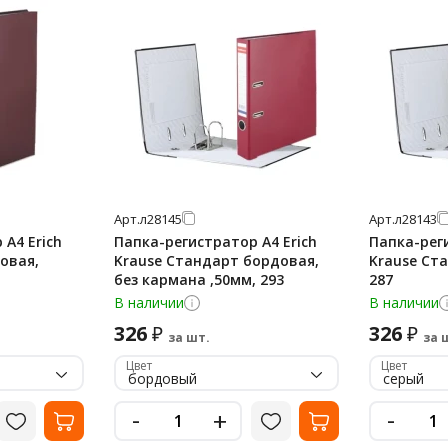
Арт.
л28145
Арт.
л28143
А4 Erich
Папка-регистратор А4 Erich
Папка-реги
овая,
Krause Стандарт бордовая,
Krause Ста
без кармана ,50мм, 293
287
В наличии
В наличии
326
326
₽
₽
за шт.
за 
Цвет
Цвет
бордовый
серый
-
-
+