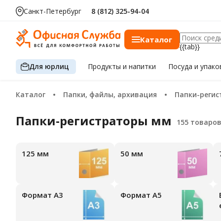
Санкт-Петербург
8 (812) 325-94-04
Каталог
{{tab}}
Для юрлиц
Продукты
и напитки
Посуда
и упако
Каталог
Папки, файлы, архивация
Папки-реги
Папки-регистраторы мм
125 мм
50 мм
Формат А3
Формат А5
Верт