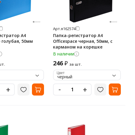
Арт.
я162574
истратор А4
Папка-регистратор А4
e голубая, 50мм
Officespace черная, 50мм, с
карманом на корешке
В наличии
246
₽
шт.
за шт.
Цвет
черный
-
+
+