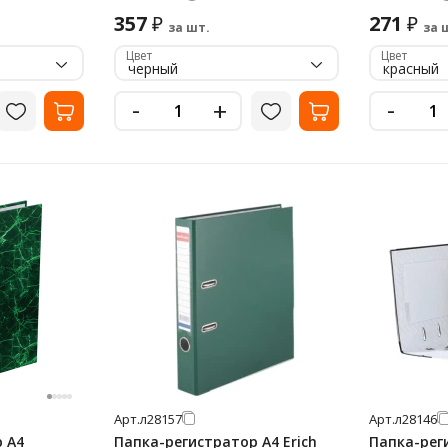
357
271
₽
₽
за шт.
за 
Цвет
Цвет
черный
красный
-
-
+
Арт.
л28157
Арт.
л28146
 А4
Папка-регистратор А4 Erich
Папка-реги