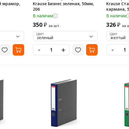
й мрамор,
Krause Бизнес зеленая, 50мм,
Krause Ст
206
кармана, 5
В наличии
В наличии
350
326
₽
₽
за шт.
за 
Цвет
Цвет
зеленый
желтый
-
-
+