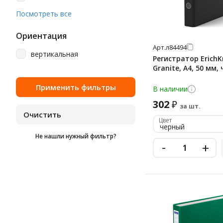
фиолетовый
80 мм
Посмотреть все
фисташковый
90 мм
Ориентация
черный
Арт.
л84494
вертикальная
черный матовый
Регистратор ErichK
Granite, А4, 50 мм,
черный мрамор
В наличии
шотландка
302
₽
за шт.
Цвет
черный
Не нашли нужный фильтр?
-
+