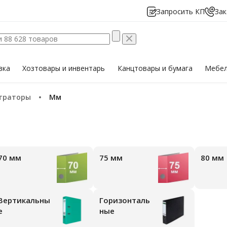
Запросить КП
Зак
вка
Хозтовары
и инвентарь
Канцтовары
и бумага
Мебе
страторы
мм
70 мм
75 мм
80 мм
икальны
Горизонталь
е
ные