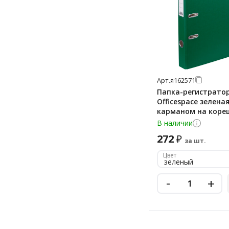
Арт.
я162571
Папка-регистратор
Officespace зеленая
карманом на коре
В наличии
272
₽
за шт.
Цвет
зеленый
-
+