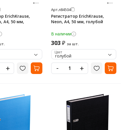
Арт.
л84504
р ErichKrause,
Регистратор ErichKrause,
o, А4, 50 мм,
Neon, А4, 50 мм, голубой
В наличии
303
₽
шт.
за шт.
Цвет
голубой
-
+
+