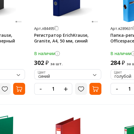
Арт.
л84495
Арт.
я289631
rause,
Регистратор ErichKrause,
Папка-рег
 черный
Granite, А4, 50 мм, синий
Officespac
В наличии
В наличии
302
284
₽
₽
за шт.
за 
Цвет
Цвет
синий
голубой
-
-
+