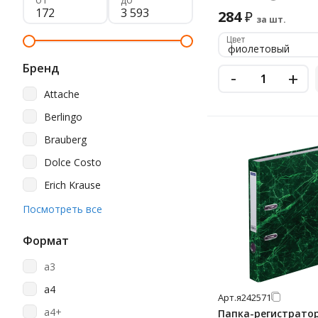
284
₽
за шт.
Цвет
фиолетовый
Бренд
-
+
Attache
Berlingo
Brauberg
Dolce Costo
Erich Krause
Esselte
Посмотреть все
Lamark
Формат
Officespace
a3
Staff
a4
Арт.
я242571
Стамм
a4+
Папка-регистратор