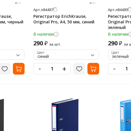
Арт.
л84487
Арт.
л84489
rause,
Регистратор ErichKrause,
Регистрато
0 мм, черный
Original Pro, А4, 50 мм, синий
Original Pr
зеленый
В наличии
В наличии
290
290
₽
₽
за шт.
за 
Цвет
Цвет
синий
зеленый
-
-
+