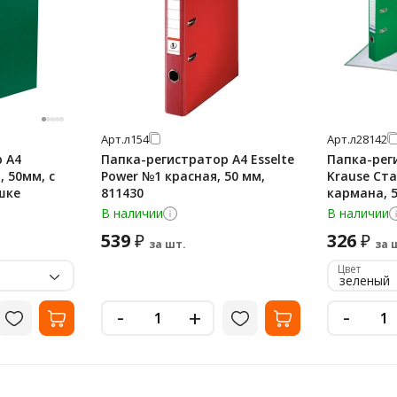
Арт.
л154
Арт.
л28142
 А4
Папка-регистратор А4 Esselte
Папка-реги
, 50мм, с
Power №1 красная, 50 мм,
Krause Ста
шке
811430
кармана, 5
В наличии
В наличии
539
326
₽
₽
за шт.
за 
Цвет
зеленый
-
-
+