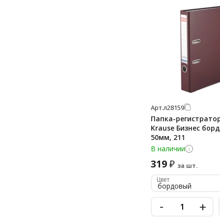
Арт.
л28159
Папка-регистратор 
Krause Бизнес борд
50мм, 211
В наличии
319
₽
за шт.
Цвет
бордовый
-
+