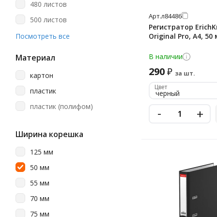
480 листов
лайм
Арт.
л84486
500 листов
лиловый
Регистратор ErichK
550 листов
Посмотреть все
Original Pro, А4, 5
многоцветный рисунок
600 листов
В наличии
мрамор
Материал
650 листов
290
₽
мятный
за шт.
картон
750 листов
Цвет
оранжевый
пластик
черный
800 листов
персиковый
пластик (полифом)
-
+
розовый
Ширина корешка
салатовый
серый
125 мм
синий
50 мм
синий мрамор
55 мм
сиреневый
70 мм
тёмно-зелёный
75 мм