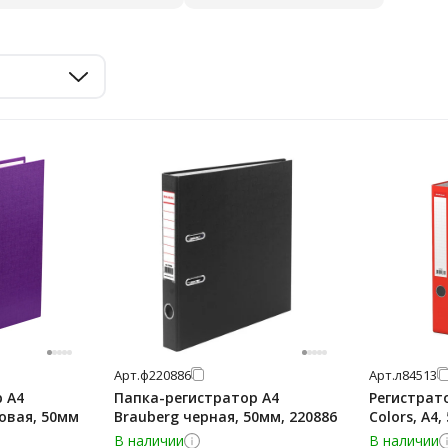
Арт.
ф220886
Арт.
л84513
 А4
Папка-регистратор А4
Регистрато
товая, 50мм
Brauberg черная, 50мм, 220886
Colors, А4
В наличии
В наличии