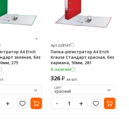
Арт.
л28141
стратор А4 Erich
Папка-регистратор А4 Erich
ндарт зеленая, без
Krause Стандарт красная, без
0мм, 275
кармана, 50мм, 281
В наличии
326
₽
шт.
за шт.
Цвет
красный
-
+
+