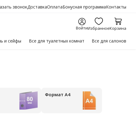
азать звонок
Доставка
Оплата
Бонусная программа
Контакты
Войти
Избранное
Корзина
ль
и сейфы
Все для
туалетных комнат
Все для
салонов
Формат А4