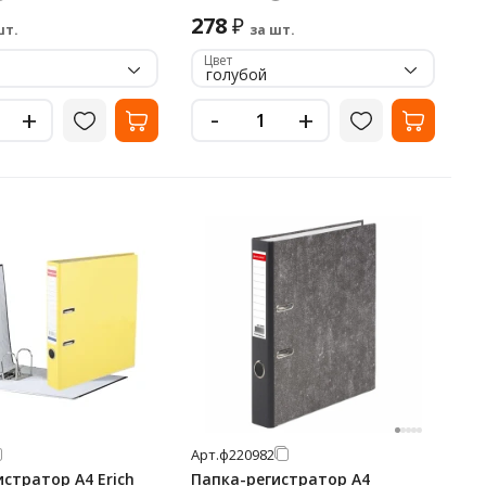
278
₽
шт.
за шт.
Цвет
голубой
-
+
+
Арт.
ф220982
стратор А4 Erich
Папка-регистратор А4