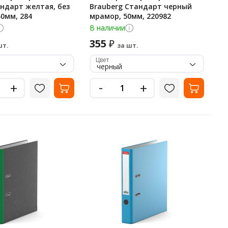
андарт желтая, без
Brauberg Стандарт черный
0мм, 284
мрамор, 50мм, 220982
В наличии
355
₽
шт.
за шт.
Цвет
черный
-
+
+