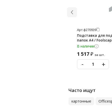
Арт.
ф270939
Подставка для под
папок А4 / Foolscap
В наличии
1 517
₽
за шт.
-
+
Часто ищут
картонные
Offices