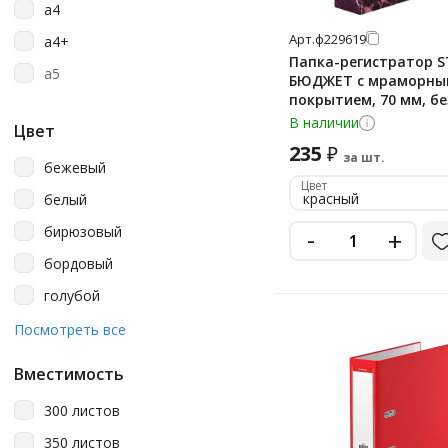
a4
Стамм
Арт.
ф229619
a4+
Папка-регистратор S
a5
БЮДЖЕТ с мраморны
покрытием, 70 мм, бе
уголка, красная, 2296
В наличии
Цвет
235
₽
за шт.
бежевый
Цвет
красный
белый
бирюзовый
-
+
бордовый
голубой
желтый
Посмотреть все
зеленый
Вместимость
зеленый мрамор
300 листов
коричневый
350 листов