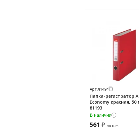
Арт.
л1494
Папка-регистратор А4
Economy красная, 50 
81193
В наличии
561
₽
за шт.