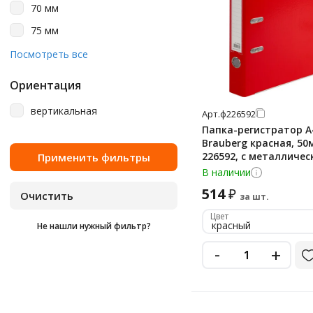
сиреневый
70 мм
тёмно-зелёный
75 мм
фиолетовый
80 мм
Посмотреть все
фисташковый
90 мм
Ориентация
черный
вертикальная
Арт.
ф226592
черный матовый
Папка-регистратор А
черный мрамор
Brauberg красная, 50
226592, с металличе
шотландка
уголком
В наличии
514
₽
за шт.
Цвет
красный
Не нашли нужный фильтр?
-
+