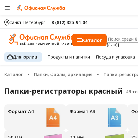
Санкт-Петербург
8 (812) 325-94-04
Каталог
{{tab}}
Для юрлиц
Продукты
и напитки
Посуда
и упаковка
Каталог
Папки, файлы, архивация
Папки-регист
Папки-регистраторы красный
Формат А4
Формат А3
Ф
50 мм
70 мм
7