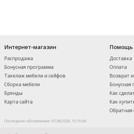
Купить
Папки-регистраторы
по цене от 172
₽
до 3 593
₽
. В ассортимент
Интернет-магазин
Помощь 
Вы можете выбрать нужный товар и добавить его в корзину для дальней
партнерской транспортной компанией DPD. Для постоянных клиентов -
Распродажа
Доставка
Бонусная программа
Оплата
Такелаж мебели и сейфов
Возврат и
Сборка мебели
Бонусная
Бренды
Как сдела
Карта сайта
Как купит
Обратная 
Последнее обновление: 07.08.2026, 15:15:06