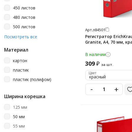
красный
450 листов
красный мрамор
480 листов
лайм
500 листов
Арт.
л84501
лиловый
550 листов
Регистратор ErichKra
Посмотреть все
многоцветный рисунок
Granite, А4, 70 мм, к
600 листов
мрамор
Материал
В наличии
650 листов
мятный
картон
309
₽
750 листов
за шт.
оранжевый
пластик
Цвет
800 листов
красный
персиковый
пластик (полифом)
-
розовый
+
Ширина корешка
салатовый
серый
125 мм
синий
50 мм
синий мрамор
55 мм