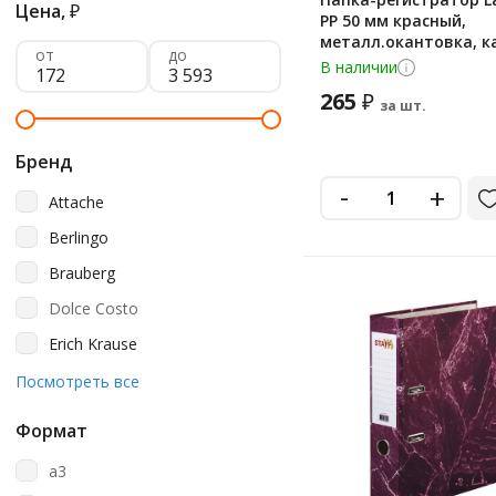
Цена,
₽
PP 50 мм красный,
металл.окантовка, 
от
до
В наличии
265
₽
за шт.
Бренд
-
+
Attache
Berlingo
Brauberg
Dolce Costo
Erich Krause
Esselte
Посмотреть все
Lamark
Формат
Officespace
a3
Staff