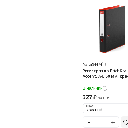
Арт.
л84474
Регистратор ErichKra
Accent, А4, 50 мм, кр
В наличии
327
₽
за шт.
Цвет
красный
-
+