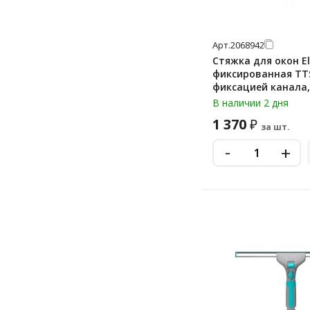
Арт.
2068942
Стяжка для окон El
фиксированная TTS,
фиксацией канала, Lampo, 2
см, 00008010YL
В наличии 2 дня
1 370
₽
за шт.
-
+