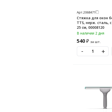
для мытья окон
стекломой
Арт.
2068471
стеклоочиститель
Стяжка для окон б
TTS, нерж. сталь, с резинкой,
25 см, 00008120
В наличии 2 дня
540
₽
за шт.
-
+