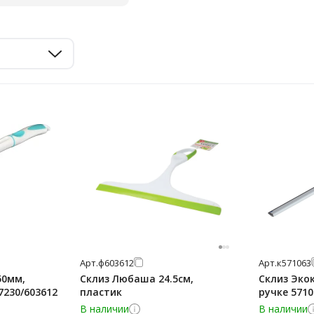
Арт.
ф603612
Арт.
к571063
50мм,
Склиз Любаша 24.5см,
Склиз Экок
7230/603612
пластик
ручке 57
В наличии
В наличии