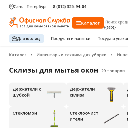
Санкт-Петербург
8 (812) 325-94-04
Каталог
{{tab}}
Для юрлиц
Продукты
и напитки
Посуда
и упако
Каталог
Инвентарь и техника для уборки
Инв
Склизы для мытья окон
Держатели с
Держатели
Дер
шубкой
склиза
Стекломои
Стеклоочист
Шу
ители