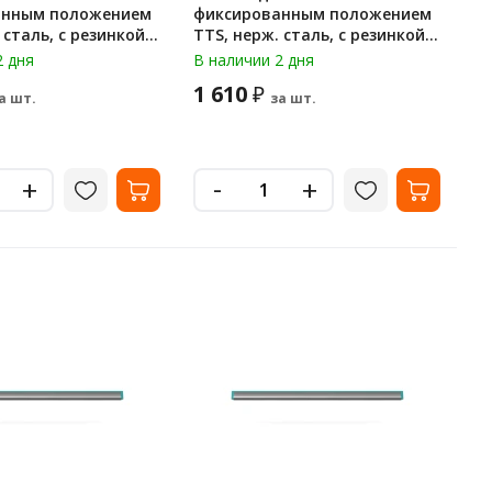
анным положением
фиксированным положением
TTS, нерж. сталь, с резинкой,
08072
45 см, 00008074
2 дня
В наличии 2 дня
1 610
₽
а шт.
за шт.
-
+
+