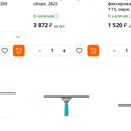
209
сборе, 2622
фиксиров
TTS, нерж. сталь, с резинкой,
35 см, 000
В наличии
В наличии 
3 872
1 520
₽
₽
за шт.
з
-
-
+