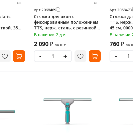
Арт.
2068469
Арт.
2068473
laris
Стяжка для окон с
Стяжка дл
фиксированным положением
TTS, нерж. сталь, с резинкой,
ой, 35
TTS, нерж. сталь, с резинкой,
45 см, 000
зелёный цвет, 45 см, 00
В наличии 2 дня
В наличии 
2 090
760
₽
₽
за шт.
за 
-
-
+