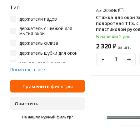
44 см
Тип
Текстиль Восток
Арт.
2068461
45 см
Стяжка для окон So
Экоколлекция
держатели падов
поворотная TTS, с
45х7см
держатель с шубкой для
пластиковой рукоятк
мытья окон
50 см
см, 00008002YL
В наличии 2 дня
держатель склиза
55 см
2 320
₽
за шт.
держатель шубки для окон
71 см
-
+
зажимы для фиксации
92 см
Посмотреть все
набор для мытья окон
наборы для уборки пола
насадка шубка для мытья
окон
окномойка
резинка для склиза
Не нашли нужный фильтр?
склиз
сменные насадки на щетку