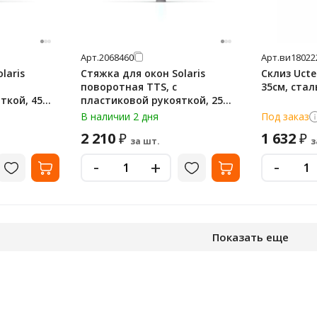
Арт.
2068460
Арт.
ви18022
laris
Стяжка для окон Solaris
Склиз Ucte
поворотная TTS, с
35см, стал
ой, 45
пластиковой рукояткой, 25
см, 00008000YL
В наличии 2 дня
Под заказ
2 210
1 632
₽
₽
за шт.
з
-
-
+
Показать еще