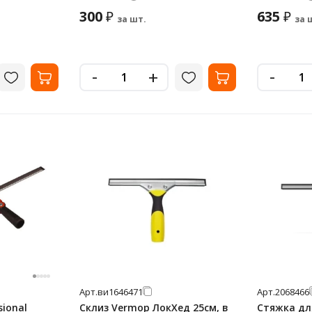
300
635
₽
₽
за шт.
за 
-
-
+
Арт.
ви1646471
Арт.
2068466
sional
Склиз Vermop ЛокХед 25см, в
Стяжка дл