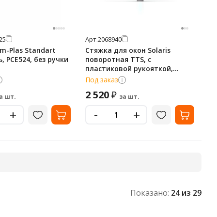
25
Арт.
2068940
m-Plas Standart
Стяжка для окон Solaris
ь, PCE524, без ручки
поворотная TTS, с
пластиковой рукояткой,
зелёная, 35 см, 00008002VYL
Под заказ
2 520
₽
а шт.
за шт.
-
+
+
Показано:
24
из 29