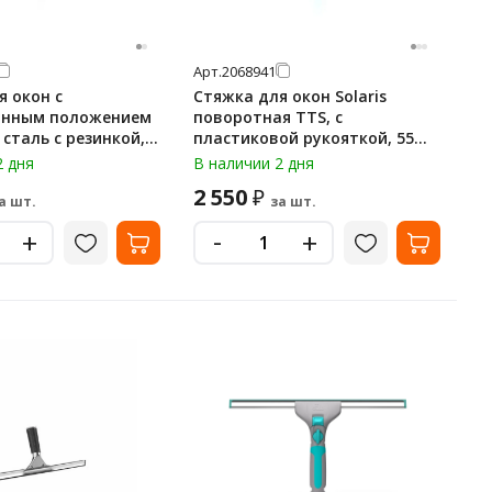
Арт.
2068941
я окон с
Стяжка для окон Solaris
анным положением
поворотная TTS, с
пластиковой рукояткой, 55
08070
см, 00008006YL
2 дня
В наличии 2 дня
2 550
₽
а шт.
за шт.
-
+
+