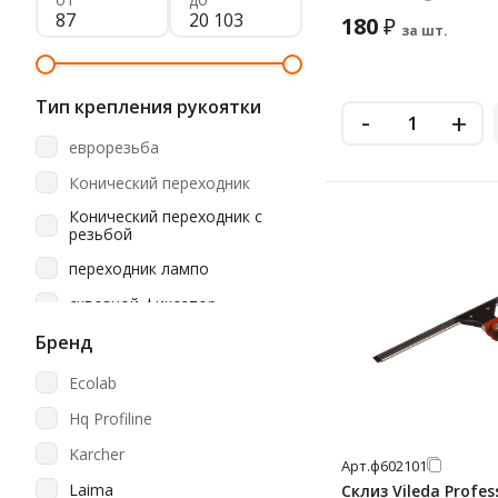
180
₽
за шт.
Тип крепления рукоятки
-
+
еврорезьба
Конический переходник
Конический переходник с
резьбой
переходник лампо
сквозной фиксатор
Бренд
Ecolab
Hq Profiline
Karcher
Арт.
ф602101
Laima
Склиз Vileda Profes