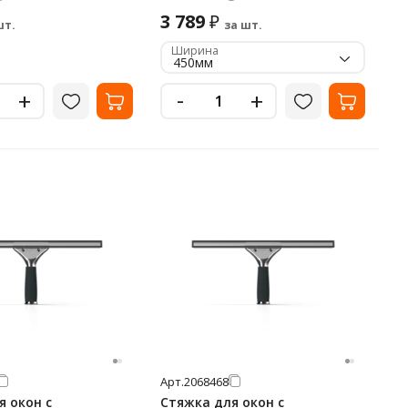
3 789
₽
шт.
за шт.
Ширина
450мм
-
+
+
Арт.
2068468
я окон с
Стяжка для окон с