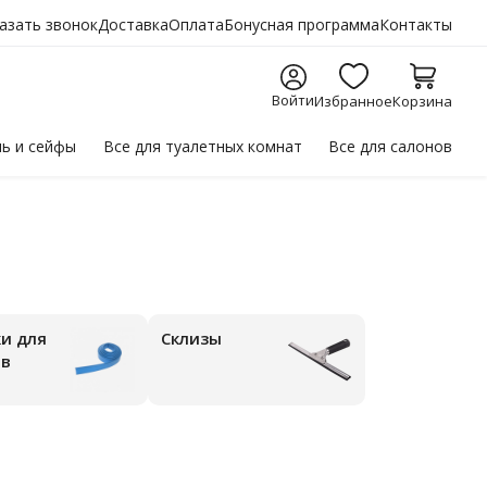
азать звонок
Доставка
Оплата
Бонусная программа
Контакты
Войти
Избранное
Корзина
ль
и сейфы
Все для
туалетных комнат
Все для
салонов
Склизы
ов