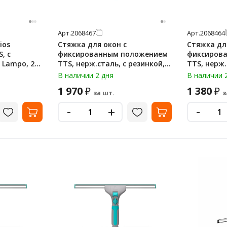
Арт.
2068467
Арт.
2068464
ios
Стяжка для окон с
Стяжка дл
 с
фиксированным положением
фиксиров
5
TTS, нерж.сталь, с резинкой,
TTS, нерж. сталь с резинкой,
зелёный, 35см, 00008072V
25 см, 000
В наличии 2 дня
В наличии 
1 970
1 380
₽
₽
за шт.
з
-
-
+