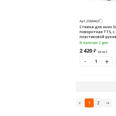
Арт.
2068463
Стяжка для окон So
поворотная TTS, с
пластиковой рукоятк
см, 00008004YL
В наличии 2 дня
2 420
₽
за шт.
-
+
2
1