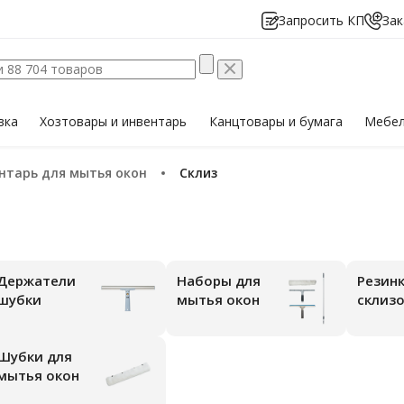
Запросить КП
Зак
вка
Хозтовары
и инвентарь
Канцтовары
и бумага
Мебе
ентарь для мытья окон
склиз
жатели
Наборы для
Резинки для
шубки
мытья окон
склиз
бки для
мытья окон