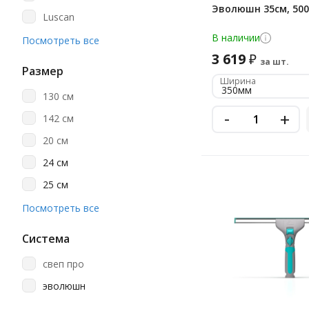
Эволюшн 35см, 500
Luscan
В наличии
Merida
Посмотреть все
3 619
₽
Mry
за шт.
Размер
Ширина
Officeclean
350мм
130 см
Spin&clean
-
+
142 см
Tts
20 см
Uctem-Plas
24 см
Unger
25 см
Vermop
26 см
Посмотреть все
Vileda Professional
30 см
York
Система
35 см
Кадыйская Мануфактура
свеп про
35х7см
Любаша
эволюшн
40 см
Росмоп