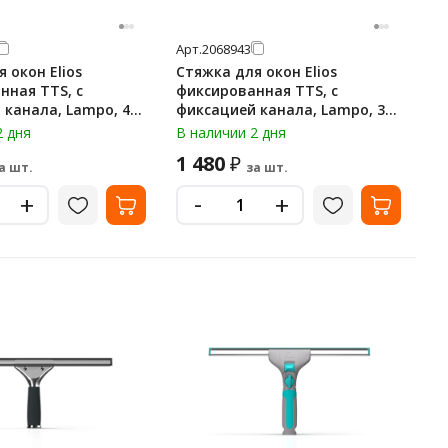
Арт.
2068943
 окон Elios
Стяжка для окон Elios
ная TTS, с
фиксированная TTS, с
ла, Lampo, 45
фиксацией канала, Lampo, 35
14YL
см, 00008012YL
2 дня
В наличии 2 дня
1 480
₽
а шт.
за шт.
-
+
+