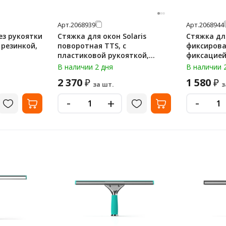
Арт.
2068939
Арт.
2068944
ез рукоятки
Стяжка для окон Solaris
Стяжка для
поворотная TTS, с
фиксирован
пластиковой рукояткой,
фиксацией кана
зелёная, 25 см, 00008000VYL
см, 000080
В наличии 2 дня
В наличии 
2 370
1 580
₽
₽
за шт.
з
-
-
+