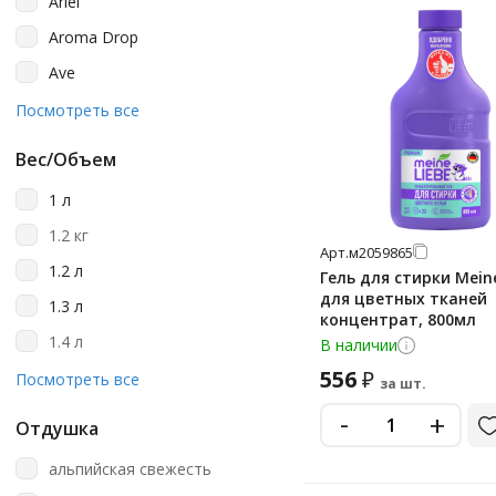
Ariel
Aroma Drop
Ave
Bagi
Посмотреть все
Bimax
Вес/Объем
Biomio
1 л
Chirton
1.2 кг
Crispi
Арт.
м2059865
1.2 л
Гель для стирки Meine
Dolphin
для цветных тканей
1.3 л
концентрат, 800мл
Ecolab
1.4 л
В наличии
Effect
556
₽
1.5 л
Посмотреть все
за шт.
Frosch
1.8 л
-
+
Funs
Отдушка
1.9 л
Grass
альпийская свежесть
10 л