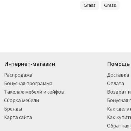
Grass
Grass
Купить
Жидкие средства для стирки
по цене от 204
₽
до 25 459
₽
. В асс
Интернет-магазин
Помощь 
новинки. Вы можете выбрать нужный товар и добавить его в корзину дл
России – партнерской транспортной компанией DPD. Для постоянных кл
Распродажа
Доставка
Бонусная программа
Оплата
Такелаж мебели и сейфов
Возврат и
Сборка мебели
Бонусная
Бренды
Как сдела
Карта сайта
Как купит
Обратная 