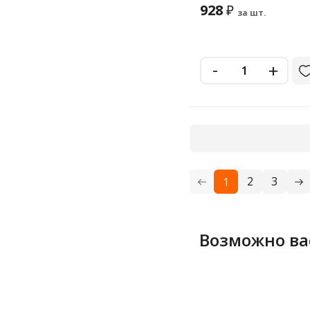
928
₽
за шт.
-
+
2
3
1
Возможно ва