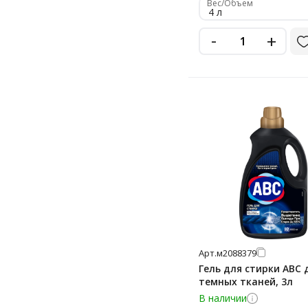
Zontex
Вес/Объем
4 л
900 мл
Большая Стирка
-
950 мл
+
Ласка
Мара
Ника
Ренессанс Косметик
Ушастый Нянь
Химитек
Арт.
м2088379
Гель для стирки ABC 
темных тканей, 3л
В наличии